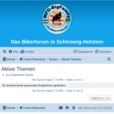
Das Bikerforum in Schleswig-Holstein
FAQ
Knuffel
Registrieren
Anmelden
S
Portal
Foren-Übersicht
Suche
Aktive Themen
u
Aktive Themen
c
Zur erweiterten Suche
h
Die Suche ergab 0 Treffer • Seite
1
von
1
e
Es wurden keine passenden Ergebnisse gefunden.
Die Suche ergab 0 Treffer • Seite
1
von
1
Gehe zu
Portal
Foren-Übersicht
Alle Zeiten sind
UTC+02:00