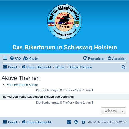
Das Bikerforum in Schleswig-Holstein
FAQ
Knuffel
Registrieren
Anmelden
S
Portal
Foren-Übersicht
Suche
Aktive Themen
u
Aktive Themen
c
Zur erweiterten Suche
h
Die Suche ergab 0 Treffer • Seite
1
von
1
e
Es wurden keine passenden Ergebnisse gefunden.
Die Suche ergab 0 Treffer • Seite
1
von
1
Gehe zu
Portal
Foren-Übersicht
Alle Zeiten sind
UTC+02:00