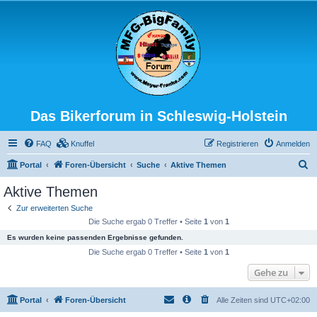
Das Bikerforum in Schleswig-Holstein
FAQ
Knuffel
Registrieren
Anmelden
S
Portal
Foren-Übersicht
Suche
Aktive Themen
u
Aktive Themen
c
Zur erweiterten Suche
h
Die Suche ergab 0 Treffer • Seite
1
von
1
e
Es wurden keine passenden Ergebnisse gefunden.
Die Suche ergab 0 Treffer • Seite
1
von
1
Gehe zu
Portal
Foren-Übersicht
Alle Zeiten sind
UTC+02:00