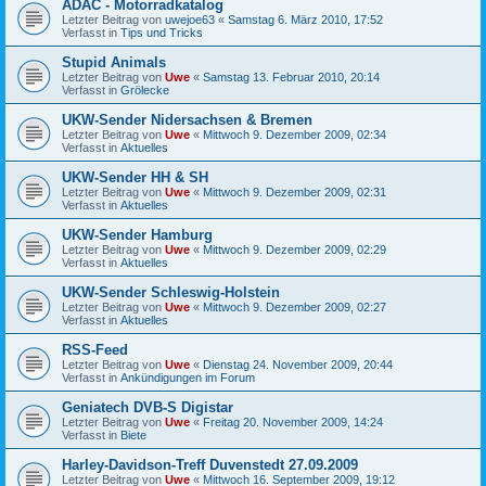
ADAC - Motorradkatalog
Letzter Beitrag von
uwejoe63
«
Samstag 6. März 2010, 17:52
Verfasst in
Tips und Tricks
Stupid Animals
Letzter Beitrag von
Uwe
«
Samstag 13. Februar 2010, 20:14
Verfasst in
Grölecke
UKW-Sender Nidersachsen & Bremen
Letzter Beitrag von
Uwe
«
Mittwoch 9. Dezember 2009, 02:34
Verfasst in
Aktuelles
UKW-Sender HH & SH
Letzter Beitrag von
Uwe
«
Mittwoch 9. Dezember 2009, 02:31
Verfasst in
Aktuelles
UKW-Sender Hamburg
Letzter Beitrag von
Uwe
«
Mittwoch 9. Dezember 2009, 02:29
Verfasst in
Aktuelles
UKW-Sender Schleswig-Holstein
Letzter Beitrag von
Uwe
«
Mittwoch 9. Dezember 2009, 02:27
Verfasst in
Aktuelles
RSS-Feed
Letzter Beitrag von
Uwe
«
Dienstag 24. November 2009, 20:44
Verfasst in
Ankündigungen im Forum
Geniatech DVB-S Digistar
Letzter Beitrag von
Uwe
«
Freitag 20. November 2009, 14:24
Verfasst in
Biete
Harley-Davidson-Treff Duvenstedt 27.09.2009
Letzter Beitrag von
Uwe
«
Mittwoch 16. September 2009, 19:12