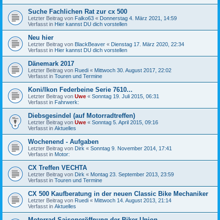
Suche Fachlichen Rat zur cx 500
Letzter Beitrag von
Falko63
«
Donnerstag 4. März 2021, 14:59
Verfasst in
Hier kannst DU dich vorstellen
Neu hier
Letzter Beitrag von
BlackBeaver
«
Dienstag 17. März 2020, 22:34
Verfasst in
Hier kannst DU dich vorstellen
Dänemark 2017
Letzter Beitrag von
Ruedi
«
Mittwoch 30. August 2017, 22:02
Verfasst in
Touren und Termine
Koni/Ikon Federbeine Serie 7610...
Letzter Beitrag von
Uwe
«
Sonntag 19. Juli 2015, 06:31
Verfasst in
Fahrwerk:
Diebsgesindel (auf Motorradtreffen)
Letzter Beitrag von
Uwe
«
Sonntag 5. April 2015, 09:16
Verfasst in
Aktuelles
Wochenend - Aufgaben
Letzter Beitrag von
Dirk
«
Sonntag 9. November 2014, 17:41
Verfasst in
Motor:
CX Treffen VECHTA
Letzter Beitrag von
Dirk
«
Montag 23. September 2013, 23:59
Verfasst in
Touren und Termine
CX 500 Kaufberatung in der neuen Classic Bike Mechaniker
Letzter Beitrag von
Ruedi
«
Mittwoch 14. August 2013, 21:14
Verfasst in
Aktuelles
Motorrad Saisoneröffnung der Biker Union