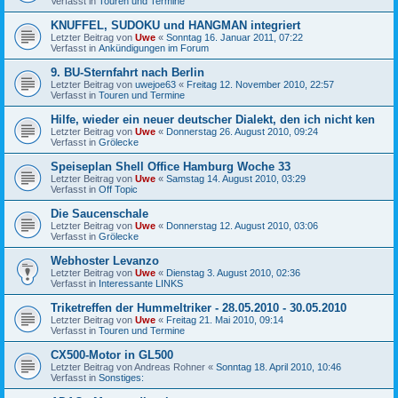
Verfasst in
Touren und Termine
KNUFFEL, SUDOKU und HANGMAN integriert
Letzter Beitrag von
Uwe
«
Sonntag 16. Januar 2011, 07:22
Verfasst in
Ankündigungen im Forum
9. BU-Sternfahrt nach Berlin
Letzter Beitrag von
uwejoe63
«
Freitag 12. November 2010, 22:57
Verfasst in
Touren und Termine
Hilfe, wieder ein neuer deutscher Dialekt, den ich nicht ken
Letzter Beitrag von
Uwe
«
Donnerstag 26. August 2010, 09:24
Verfasst in
Grölecke
Speiseplan Shell Office Hamburg Woche 33
Letzter Beitrag von
Uwe
«
Samstag 14. August 2010, 03:29
Verfasst in
Off Topic
Die Saucenschale
Letzter Beitrag von
Uwe
«
Donnerstag 12. August 2010, 03:06
Verfasst in
Grölecke
Webhoster Levanzo
Letzter Beitrag von
Uwe
«
Dienstag 3. August 2010, 02:36
Verfasst in
Interessante LINKS
Triketreffen der Hummeltriker - 28.05.2010 - 30.05.2010
Letzter Beitrag von
Uwe
«
Freitag 21. Mai 2010, 09:14
Verfasst in
Touren und Termine
CX500-Motor in GL500
Letzter Beitrag von
Andreas Rohner
«
Sonntag 18. April 2010, 10:46
Verfasst in
Sonstiges: