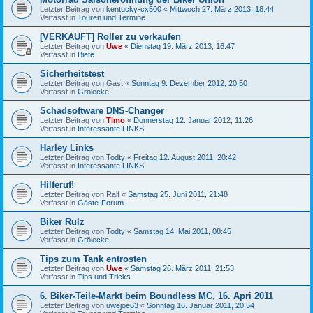
Letzter Beitrag von
kentucky-cx500
«
Mittwoch 27. März 2013, 18:44
Verfasst in
Touren und Termine
[VERKAUFT] Roller zu verkaufen
Letzter Beitrag von
Uwe
«
Dienstag 19. März 2013, 16:47
Verfasst in
Biete
Sicherheitstest
Letzter Beitrag von
Gast
«
Sonntag 9. Dezember 2012, 20:50
Verfasst in
Grölecke
Schadsoftware DNS-Changer
Letzter Beitrag von
Timo
«
Donnerstag 12. Januar 2012, 11:26
Verfasst in
Interessante LINKS
Harley Links
Letzter Beitrag von
Todty
«
Freitag 12. August 2011, 20:42
Verfasst in
Interessante LINKS
Hilferuf!
Letzter Beitrag von
Ralf
«
Samstag 25. Juni 2011, 21:48
Verfasst in
Gäste-Forum
Biker Rulz
Letzter Beitrag von
Todty
«
Samstag 14. Mai 2011, 08:45
Verfasst in
Grölecke
Tips zum Tank entrosten
Letzter Beitrag von
Uwe
«
Samstag 26. März 2011, 21:53
Verfasst in
Tips und Tricks
6. Biker-Teile-Markt beim Boundless MC, 16. Apri 2011
Letzter Beitrag von
uwejoe63
«
Sonntag 16. Januar 2011, 20:54