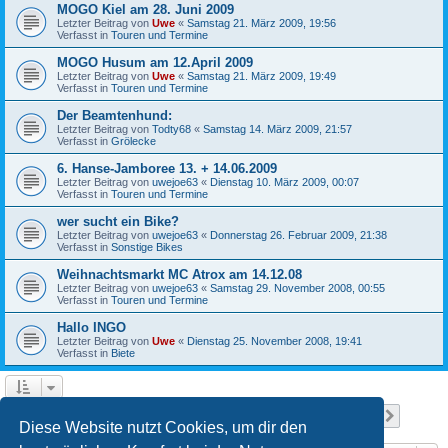
MOGO Kiel am 28. Juni 2009
Letzter Beitrag von
Uwe
«
Samstag 21. März 2009, 19:56
Verfasst in
Touren und Termine
MOGO Husum am 12.April 2009
Letzter Beitrag von
Uwe
«
Samstag 21. März 2009, 19:49
Verfasst in
Touren und Termine
Der Beamtenhund:
Letzter Beitrag von
Todty68
«
Samstag 14. März 2009, 21:57
Verfasst in
Grölecke
6. Hanse-Jamboree 13. + 14.06.2009
Letzter Beitrag von
uwejoe63
«
Dienstag 10. März 2009, 00:07
Verfasst in
Touren und Termine
wer sucht ein Bike?
Letzter Beitrag von
uwejoe63
«
Donnerstag 26. Februar 2009, 21:38
Verfasst in
Sonstige Bikes
Weihnachtsmarkt MC Atrox am 14.12.08
Letzter Beitrag von
uwejoe63
«
Samstag 29. November 2008, 00:55
Verfasst in
Touren und Termine
Hallo INGO
Letzter Beitrag von
Uwe
«
Dienstag 25. November 2008, 19:41
Verfasst in
Biete
Seite
1
von
13
1
2
3
4
5
13
Nächst
Die Suche ergab 641 Treffer
…
Diese Website nutzt Cookies, um dir den