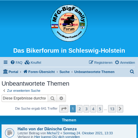
Das Bikerforum in Schleswig-Holstein
FAQ
Knuffel
Registrieren
Anmelden
S
Portal
Foren-Übersicht
Suche
Unbeantwortete Themen
u
Unbeantwortete Themen
c
Zur erweiterten Suche
h
Suche
Erweiterte Suche
e
Seite
1
von
13
1
2
3
4
5
13
Nächst
Die Suche ergab 641 Treffer
…
Themen
Hallo von der Dänische Grenze
Letzter Beitrag von
Micha72
«
Sonntag 24. Oktober 2021, 13:33
Verfasst in
Hier kannst DU dich vorstellen