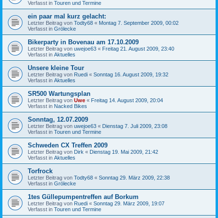
Verfasst in
Touren und Termine
ein paar mal kurz gelacht:
Letzter Beitrag von
Todty68
«
Montag 7. September 2009, 00:02
Verfasst in
Grölecke
Bikerparty in Bovenau am 17.10.2009
Letzter Beitrag von
uwejoe63
«
Freitag 21. August 2009, 23:40
Verfasst in
Aktuelles
Unsere kleine Tour
Letzter Beitrag von
Ruedi
«
Sonntag 16. August 2009, 19:32
Verfasst in
Aktuelles
SR500 Wartungsplan
Letzter Beitrag von
Uwe
«
Freitag 14. August 2009, 20:04
Verfasst in
Nacked Bikes
Sonntag, 12.07.2009
Letzter Beitrag von
uwejoe63
«
Dienstag 7. Juli 2009, 23:08
Verfasst in
Touren und Termine
Schweden CX Treffen 2009
Letzter Beitrag von
Dirk
«
Dienstag 19. Mai 2009, 21:42
Verfasst in
Aktuelles
Torfrock
Letzter Beitrag von
Todty68
«
Sonntag 29. März 2009, 22:38
Verfasst in
Grölecke
1tes Güllepumpentreffen auf Borkum
Letzter Beitrag von
Ruedi
«
Sonntag 29. März 2009, 19:07
Verfasst in
Touren und Termine