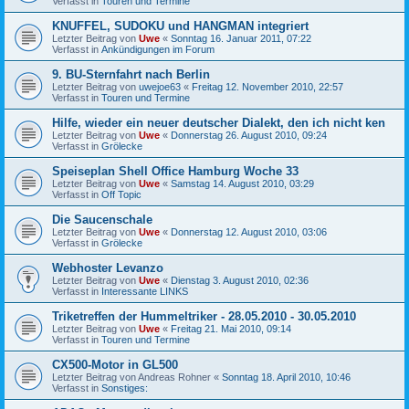
Verfasst in
Touren und Termine
KNUFFEL, SUDOKU und HANGMAN integriert
Letzter Beitrag von
Uwe
«
Sonntag 16. Januar 2011, 07:22
Verfasst in
Ankündigungen im Forum
9. BU-Sternfahrt nach Berlin
Letzter Beitrag von
uwejoe63
«
Freitag 12. November 2010, 22:57
Verfasst in
Touren und Termine
Hilfe, wieder ein neuer deutscher Dialekt, den ich nicht ken
Letzter Beitrag von
Uwe
«
Donnerstag 26. August 2010, 09:24
Verfasst in
Grölecke
Speiseplan Shell Office Hamburg Woche 33
Letzter Beitrag von
Uwe
«
Samstag 14. August 2010, 03:29
Verfasst in
Off Topic
Die Saucenschale
Letzter Beitrag von
Uwe
«
Donnerstag 12. August 2010, 03:06
Verfasst in
Grölecke
Webhoster Levanzo
Letzter Beitrag von
Uwe
«
Dienstag 3. August 2010, 02:36
Verfasst in
Interessante LINKS
Triketreffen der Hummeltriker - 28.05.2010 - 30.05.2010
Letzter Beitrag von
Uwe
«
Freitag 21. Mai 2010, 09:14
Verfasst in
Touren und Termine
CX500-Motor in GL500
Letzter Beitrag von
Andreas Rohner
«
Sonntag 18. April 2010, 10:46
Verfasst in
Sonstiges: