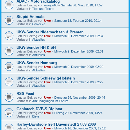
ADAC - Motorradkatalog
Letzter Beitrag von
uwejoe63
«
Samstag 6. März 2010, 17:52
Verfasst in
Tips und Tricks
Stupid Animals
Letzter Beitrag von
Uwe
«
Samstag 13. Februar 2010, 20:14
Verfasst in
Grölecke
UKW-Sender Nidersachsen & Bremen
Letzter Beitrag von
Uwe
«
Mittwoch 9. Dezember 2009, 02:34
Verfasst in
Aktuelles
UKW-Sender HH & SH
Letzter Beitrag von
Uwe
«
Mittwoch 9. Dezember 2009, 02:31
Verfasst in
Aktuelles
UKW-Sender Hamburg
Letzter Beitrag von
Uwe
«
Mittwoch 9. Dezember 2009, 02:29
Verfasst in
Aktuelles
UKW-Sender Schleswig-Holstein
Letzter Beitrag von
Uwe
«
Mittwoch 9. Dezember 2009, 02:27
Verfasst in
Aktuelles
RSS-Feed
Letzter Beitrag von
Uwe
«
Dienstag 24. November 2009, 20:44
Verfasst in
Ankündigungen im Forum
Geniatech DVB-S Digistar
Letzter Beitrag von
Uwe
«
Freitag 20. November 2009, 14:24
Verfasst in
Biete
Harley-Davidson-Treff Duvenstedt 27.09.2009
Letzter Beitrag von
Uwe
«
Mittwoch 16. September 2009, 19:12