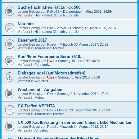
Suche Fachlichen Rat zur cx 500
Letzter Beitrag von
Falko63
«
Donnerstag 4. März 2021, 14:59
Verfasst in
Hier kannst DU dich vorstellen
Neu hier
Letzter Beitrag von
BlackBeaver
«
Dienstag 17. März 2020, 22:34
Verfasst in
Hier kannst DU dich vorstellen
Dänemark 2017
Letzter Beitrag von
Ruedi
«
Mittwoch 30. August 2017, 22:02
Verfasst in
Touren und Termine
Koni/Ikon Federbeine Serie 7610...
Letzter Beitrag von
Uwe
«
Sonntag 19. Juli 2015, 06:31
Verfasst in
Fahrwerk:
Diebsgesindel (auf Motorradtreffen)
Letzter Beitrag von
Uwe
«
Sonntag 5. April 2015, 09:16
Verfasst in
Aktuelles
Wochenend - Aufgaben
Letzter Beitrag von
Dirk
«
Sonntag 9. November 2014, 17:41
Verfasst in
Motor:
CX Treffen VECHTA
Letzter Beitrag von
Dirk
«
Montag 23. September 2013, 23:59
Verfasst in
Touren und Termine
CX 500 Kaufberatung in der neuen Classic Bike Mechaniker
Letzter Beitrag von
Ruedi
«
Mittwoch 14. August 2013, 21:14
Verfasst in
Aktuelles
Motorrad Saisoneröffnung der Biker Union