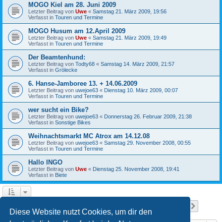
MOGO Kiel am 28. Juni 2009
Letzter Beitrag von
Uwe
«
Samstag 21. März 2009, 19:56
Verfasst in
Touren und Termine
MOGO Husum am 12.April 2009
Letzter Beitrag von
Uwe
«
Samstag 21. März 2009, 19:49
Verfasst in
Touren und Termine
Der Beamtenhund:
Letzter Beitrag von
Todty68
«
Samstag 14. März 2009, 21:57
Verfasst in
Grölecke
6. Hanse-Jamboree 13. + 14.06.2009
Letzter Beitrag von
uwejoe63
«
Dienstag 10. März 2009, 00:07
Verfasst in
Touren und Termine
wer sucht ein Bike?
Letzter Beitrag von
uwejoe63
«
Donnerstag 26. Februar 2009, 21:38
Verfasst in
Sonstige Bikes
Weihnachtsmarkt MC Atrox am 14.12.08
Letzter Beitrag von
uwejoe63
«
Samstag 29. November 2008, 00:55
Verfasst in
Touren und Termine
Hallo INGO
Letzter Beitrag von
Uwe
«
Dienstag 25. November 2008, 19:41
Verfasst in
Biete
Seite
1
von
13
1
2
3
4
5
13
Nächst
Die Suche ergab 641 Treffer
…
Diese Website nutzt Cookies, um dir den