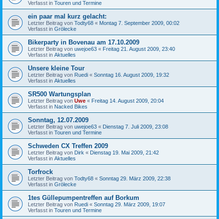
Verfasst in
Touren und Termine
ein paar mal kurz gelacht:
Letzter Beitrag von
Todty68
«
Montag 7. September 2009, 00:02
Verfasst in
Grölecke
Bikerparty in Bovenau am 17.10.2009
Letzter Beitrag von
uwejoe63
«
Freitag 21. August 2009, 23:40
Verfasst in
Aktuelles
Unsere kleine Tour
Letzter Beitrag von
Ruedi
«
Sonntag 16. August 2009, 19:32
Verfasst in
Aktuelles
SR500 Wartungsplan
Letzter Beitrag von
Uwe
«
Freitag 14. August 2009, 20:04
Verfasst in
Nacked Bikes
Sonntag, 12.07.2009
Letzter Beitrag von
uwejoe63
«
Dienstag 7. Juli 2009, 23:08
Verfasst in
Touren und Termine
Schweden CX Treffen 2009
Letzter Beitrag von
Dirk
«
Dienstag 19. Mai 2009, 21:42
Verfasst in
Aktuelles
Torfrock
Letzter Beitrag von
Todty68
«
Sonntag 29. März 2009, 22:38
Verfasst in
Grölecke
1tes Güllepumpentreffen auf Borkum
Letzter Beitrag von
Ruedi
«
Sonntag 29. März 2009, 19:07
Verfasst in
Touren und Termine