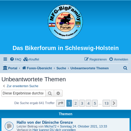
Das Bikerforum in Schleswig-Holstein
FAQ
Knuffel
Registrieren
Anmelden
S
Portal
Foren-Übersicht
Suche
Unbeantwortete Themen
u
Unbeantwortete Themen
c
Zur erweiterten Suche
h
Suche
Erweiterte Suche
e
Seite
1
von
13
1
2
3
4
5
13
Nächst
Die Suche ergab 641 Treffer
…
Themen
Hallo von der Dänische Grenze
Letzter Beitrag von
Micha72
«
Sonntag 24. Oktober 2021, 13:33
Verfasst in
Hier kannst DU dich vorstellen