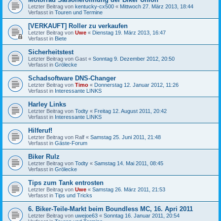
Letzter Beitrag von
kentucky-cx500
«
Mittwoch 27. März 2013, 18:44
Verfasst in
Touren und Termine
[VERKAUFT] Roller zu verkaufen
Letzter Beitrag von
Uwe
«
Dienstag 19. März 2013, 16:47
Verfasst in
Biete
Sicherheitstest
Letzter Beitrag von
Gast
«
Sonntag 9. Dezember 2012, 20:50
Verfasst in
Grölecke
Schadsoftware DNS-Changer
Letzter Beitrag von
Timo
«
Donnerstag 12. Januar 2012, 11:26
Verfasst in
Interessante LINKS
Harley Links
Letzter Beitrag von
Todty
«
Freitag 12. August 2011, 20:42
Verfasst in
Interessante LINKS
Hilferuf!
Letzter Beitrag von
Ralf
«
Samstag 25. Juni 2011, 21:48
Verfasst in
Gäste-Forum
Biker Rulz
Letzter Beitrag von
Todty
«
Samstag 14. Mai 2011, 08:45
Verfasst in
Grölecke
Tips zum Tank entrosten
Letzter Beitrag von
Uwe
«
Samstag 26. März 2011, 21:53
Verfasst in
Tips und Tricks
6. Biker-Teile-Markt beim Boundless MC, 16. Apri 2011
Letzter Beitrag von
uwejoe63
«
Sonntag 16. Januar 2011, 20:54