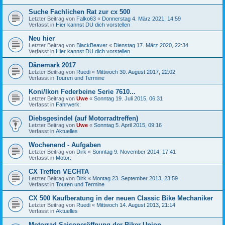
Suche Fachlichen Rat zur cx 500
Letzter Beitrag von
Falko63
«
Donnerstag 4. März 2021, 14:59
Verfasst in
Hier kannst DU dich vorstellen
Neu hier
Letzter Beitrag von
BlackBeaver
«
Dienstag 17. März 2020, 22:34
Verfasst in
Hier kannst DU dich vorstellen
Dänemark 2017
Letzter Beitrag von
Ruedi
«
Mittwoch 30. August 2017, 22:02
Verfasst in
Touren und Termine
Koni/Ikon Federbeine Serie 7610...
Letzter Beitrag von
Uwe
«
Sonntag 19. Juli 2015, 06:31
Verfasst in
Fahrwerk:
Diebsgesindel (auf Motorradtreffen)
Letzter Beitrag von
Uwe
«
Sonntag 5. April 2015, 09:16
Verfasst in
Aktuelles
Wochenend - Aufgaben
Letzter Beitrag von
Dirk
«
Sonntag 9. November 2014, 17:41
Verfasst in
Motor:
CX Treffen VECHTA
Letzter Beitrag von
Dirk
«
Montag 23. September 2013, 23:59
Verfasst in
Touren und Termine
CX 500 Kaufberatung in der neuen Classic Bike Mechaniker
Letzter Beitrag von
Ruedi
«
Mittwoch 14. August 2013, 21:14
Verfasst in
Aktuelles
Motorrad Saisoneröffnung der Biker Union