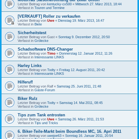
Letzter Beitrag von
kentucky-cx500
«
Mittwoch 27. März 2013, 18:44
Verfasst in
Touren und Termine
[VERKAUFT] Roller zu verkaufen
Letzter Beitrag von
Uwe
«
Dienstag 19. März 2013, 16:47
Verfasst in
Biete
Sicherheitstest
Letzter Beitrag von
Gast
«
Sonntag 9. Dezember 2012, 20:50
Verfasst in
Grölecke
Schadsoftware DNS-Changer
Letzter Beitrag von
Timo
«
Donnerstag 12. Januar 2012, 11:26
Verfasst in
Interessante LINKS
Harley Links
Letzter Beitrag von
Todty
«
Freitag 12. August 2011, 20:42
Verfasst in
Interessante LINKS
Hilferuf!
Letzter Beitrag von
Ralf
«
Samstag 25. Juni 2011, 21:48
Verfasst in
Gäste-Forum
Biker Rulz
Letzter Beitrag von
Todty
«
Samstag 14. Mai 2011, 08:45
Verfasst in
Grölecke
Tips zum Tank entrosten
Letzter Beitrag von
Uwe
«
Samstag 26. März 2011, 21:53
Verfasst in
Tips und Tricks
6. Biker-Teile-Markt beim Boundless MC, 16. Apri 2011
Letzter Beitrag von
uwejoe63
«
Sonntag 16. Januar 2011, 20:54