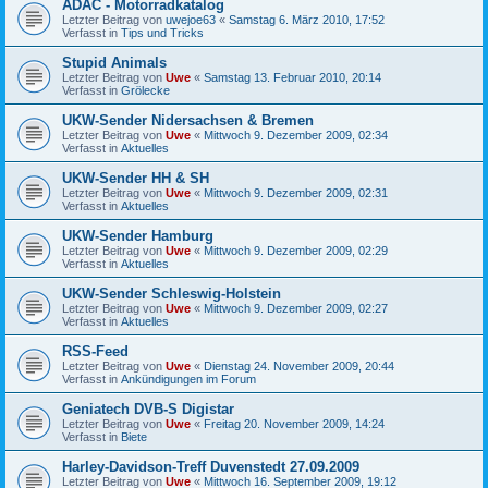
ADAC - Motorradkatalog
Letzter Beitrag von
uwejoe63
«
Samstag 6. März 2010, 17:52
Verfasst in
Tips und Tricks
Stupid Animals
Letzter Beitrag von
Uwe
«
Samstag 13. Februar 2010, 20:14
Verfasst in
Grölecke
UKW-Sender Nidersachsen & Bremen
Letzter Beitrag von
Uwe
«
Mittwoch 9. Dezember 2009, 02:34
Verfasst in
Aktuelles
UKW-Sender HH & SH
Letzter Beitrag von
Uwe
«
Mittwoch 9. Dezember 2009, 02:31
Verfasst in
Aktuelles
UKW-Sender Hamburg
Letzter Beitrag von
Uwe
«
Mittwoch 9. Dezember 2009, 02:29
Verfasst in
Aktuelles
UKW-Sender Schleswig-Holstein
Letzter Beitrag von
Uwe
«
Mittwoch 9. Dezember 2009, 02:27
Verfasst in
Aktuelles
RSS-Feed
Letzter Beitrag von
Uwe
«
Dienstag 24. November 2009, 20:44
Verfasst in
Ankündigungen im Forum
Geniatech DVB-S Digistar
Letzter Beitrag von
Uwe
«
Freitag 20. November 2009, 14:24
Verfasst in
Biete
Harley-Davidson-Treff Duvenstedt 27.09.2009
Letzter Beitrag von
Uwe
«
Mittwoch 16. September 2009, 19:12