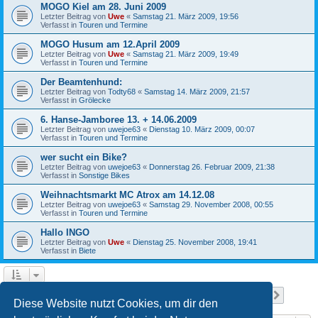
MOGO Kiel am 28. Juni 2009
Letzter Beitrag von
Uwe
«
Samstag 21. März 2009, 19:56
Verfasst in
Touren und Termine
MOGO Husum am 12.April 2009
Letzter Beitrag von
Uwe
«
Samstag 21. März 2009, 19:49
Verfasst in
Touren und Termine
Der Beamtenhund:
Letzter Beitrag von
Todty68
«
Samstag 14. März 2009, 21:57
Verfasst in
Grölecke
6. Hanse-Jamboree 13. + 14.06.2009
Letzter Beitrag von
uwejoe63
«
Dienstag 10. März 2009, 00:07
Verfasst in
Touren und Termine
wer sucht ein Bike?
Letzter Beitrag von
uwejoe63
«
Donnerstag 26. Februar 2009, 21:38
Verfasst in
Sonstige Bikes
Weihnachtsmarkt MC Atrox am 14.12.08
Letzter Beitrag von
uwejoe63
«
Samstag 29. November 2008, 00:55
Verfasst in
Touren und Termine
Hallo INGO
Letzter Beitrag von
Uwe
«
Dienstag 25. November 2008, 19:41
Verfasst in
Biete
Seite
1
von
13
1
2
3
4
5
13
Nächst
Die Suche ergab 641 Treffer
…
Diese Website nutzt Cookies, um dir den