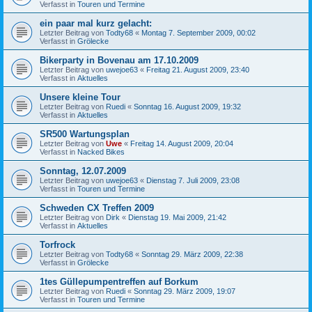
Verfasst in
Touren und Termine
ein paar mal kurz gelacht:
Letzter Beitrag von
Todty68
«
Montag 7. September 2009, 00:02
Verfasst in
Grölecke
Bikerparty in Bovenau am 17.10.2009
Letzter Beitrag von
uwejoe63
«
Freitag 21. August 2009, 23:40
Verfasst in
Aktuelles
Unsere kleine Tour
Letzter Beitrag von
Ruedi
«
Sonntag 16. August 2009, 19:32
Verfasst in
Aktuelles
SR500 Wartungsplan
Letzter Beitrag von
Uwe
«
Freitag 14. August 2009, 20:04
Verfasst in
Nacked Bikes
Sonntag, 12.07.2009
Letzter Beitrag von
uwejoe63
«
Dienstag 7. Juli 2009, 23:08
Verfasst in
Touren und Termine
Schweden CX Treffen 2009
Letzter Beitrag von
Dirk
«
Dienstag 19. Mai 2009, 21:42
Verfasst in
Aktuelles
Torfrock
Letzter Beitrag von
Todty68
«
Sonntag 29. März 2009, 22:38
Verfasst in
Grölecke
1tes Güllepumpentreffen auf Borkum
Letzter Beitrag von
Ruedi
«
Sonntag 29. März 2009, 19:07
Verfasst in
Touren und Termine