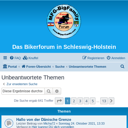
Das Bikerforum in Schleswig-Holstein
FAQ
Knuffel
Registrieren
Anmelden
S
Portal
Foren-Übersicht
Suche
Unbeantwortete Themen
u
Unbeantwortete Themen
c
Zur erweiterten Suche
h
Suche
Erweiterte Suche
e
Seite
1
von
13
1
2
3
4
5
13
Nächst
Die Suche ergab 641 Treffer
…
Themen
Hallo von der Dänische Grenze
Letzter Beitrag von
Micha72
«
Sonntag 24. Oktober 2021, 13:33
Verfasst in
Hier kannst DU dich vorstellen