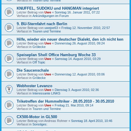
Verfasst in
Touren und Termine
KNUFFEL, SUDOKU und HANGMAN integriert
Letzter Beitrag von
Uwe
«
Sonntag 16. Januar 2011, 07:22
Verfasst in
Ankündigungen im Forum
9. BU-Sternfahrt nach Berlin
Letzter Beitrag von
uwejoe63
«
Freitag 12. November 2010, 22:57
Verfasst in
Touren und Termine
Hilfe, wieder ein neuer deutscher Dialekt, den ich nicht ken
Letzter Beitrag von
Uwe
«
Donnerstag 26. August 2010, 09:24
Verfasst in
Grölecke
Speiseplan Shell Office Hamburg Woche 33
Letzter Beitrag von
Uwe
«
Samstag 14. August 2010, 03:29
Verfasst in
Off Topic
Die Saucenschale
Letzter Beitrag von
Uwe
«
Donnerstag 12. August 2010, 03:06
Verfasst in
Grölecke
Webhoster Levanzo
Letzter Beitrag von
Uwe
«
Dienstag 3. August 2010, 02:36
Verfasst in
Interessante LINKS
Triketreffen der Hummeltriker - 28.05.2010 - 30.05.2010
Letzter Beitrag von
Uwe
«
Freitag 21. Mai 2010, 09:14
Verfasst in
Touren und Termine
CX500-Motor in GL500
Letzter Beitrag von
Andreas Rohner
«
Sonntag 18. April 2010, 10:46
Verfasst in
Sonstiges: