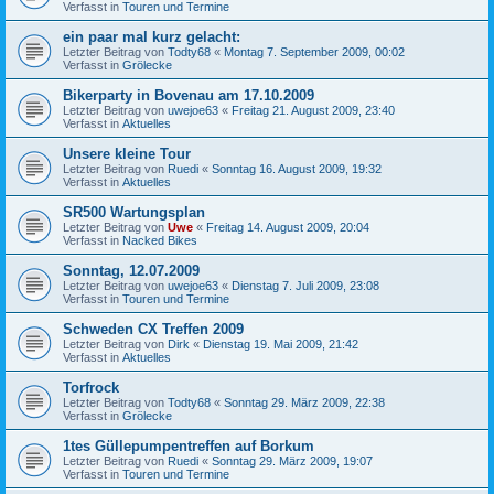
Verfasst in
Touren und Termine
ein paar mal kurz gelacht:
Letzter Beitrag von
Todty68
«
Montag 7. September 2009, 00:02
Verfasst in
Grölecke
Bikerparty in Bovenau am 17.10.2009
Letzter Beitrag von
uwejoe63
«
Freitag 21. August 2009, 23:40
Verfasst in
Aktuelles
Unsere kleine Tour
Letzter Beitrag von
Ruedi
«
Sonntag 16. August 2009, 19:32
Verfasst in
Aktuelles
SR500 Wartungsplan
Letzter Beitrag von
Uwe
«
Freitag 14. August 2009, 20:04
Verfasst in
Nacked Bikes
Sonntag, 12.07.2009
Letzter Beitrag von
uwejoe63
«
Dienstag 7. Juli 2009, 23:08
Verfasst in
Touren und Termine
Schweden CX Treffen 2009
Letzter Beitrag von
Dirk
«
Dienstag 19. Mai 2009, 21:42
Verfasst in
Aktuelles
Torfrock
Letzter Beitrag von
Todty68
«
Sonntag 29. März 2009, 22:38
Verfasst in
Grölecke
1tes Güllepumpentreffen auf Borkum
Letzter Beitrag von
Ruedi
«
Sonntag 29. März 2009, 19:07
Verfasst in
Touren und Termine