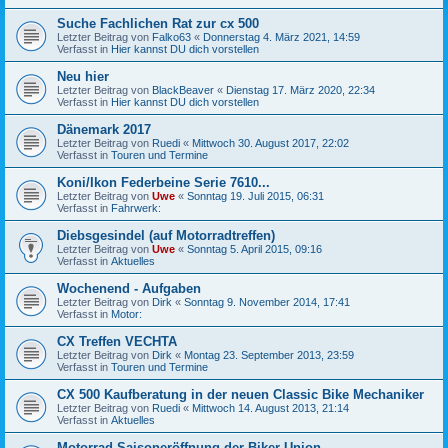
Suche Fachlichen Rat zur cx 500
Letzter Beitrag von
Falko63
«
Donnerstag 4. März 2021, 14:59
Verfasst in
Hier kannst DU dich vorstellen
Neu hier
Letzter Beitrag von
BlackBeaver
«
Dienstag 17. März 2020, 22:34
Verfasst in
Hier kannst DU dich vorstellen
Dänemark 2017
Letzter Beitrag von
Ruedi
«
Mittwoch 30. August 2017, 22:02
Verfasst in
Touren und Termine
Koni/Ikon Federbeine Serie 7610...
Letzter Beitrag von
Uwe
«
Sonntag 19. Juli 2015, 06:31
Verfasst in
Fahrwerk:
Diebsgesindel (auf Motorradtreffen)
Letzter Beitrag von
Uwe
«
Sonntag 5. April 2015, 09:16
Verfasst in
Aktuelles
Wochenend - Aufgaben
Letzter Beitrag von
Dirk
«
Sonntag 9. November 2014, 17:41
Verfasst in
Motor:
CX Treffen VECHTA
Letzter Beitrag von
Dirk
«
Montag 23. September 2013, 23:59
Verfasst in
Touren und Termine
CX 500 Kaufberatung in der neuen Classic Bike Mechaniker
Letzter Beitrag von
Ruedi
«
Mittwoch 14. August 2013, 21:14
Verfasst in
Aktuelles
Motorrad Saisoneröffnung der Biker Union