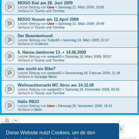
MOGO Kiel am 28. Juni 2009
Letzter Beitrag von
Uwe
«
Samstag 21. März 2009, 19:56
Verfasst in
Touren und Termine
MOGO Husum am 12.April 2009
Letzter Beitrag von
Uwe
«
Samstag 21. März 2009, 19:49
Verfasst in
Touren und Termine
Der Beamtenhund:
Letzter Beitrag von
Todty68
«
Samstag 14. März 2009, 21:57
Verfasst in
Grölecke
6. Hanse-Jamboree 13. + 14.06.2009
Letzter Beitrag von
uwejoe63
«
Dienstag 10. März 2009, 00:07
Verfasst in
Touren und Termine
wer sucht ein Bike?
Letzter Beitrag von
uwejoe63
«
Donnerstag 26. Februar 2009, 21:38
Verfasst in
Sonstige Bikes
Weihnachtsmarkt MC Atrox am 14.12.08
Letzter Beitrag von
uwejoe63
«
Samstag 29. November 2008, 00:55
Verfasst in
Touren und Termine
Hallo INGO
Letzter Beitrag von
Uwe
«
Dienstag 25. November 2008, 19:41
Verfasst in
Biete
Seite
1
von
13
1
2
3
4
5
13
Nächst
Die Suche ergab 641 Treffer
…
Diese Website nutzt Cookies, um dir den