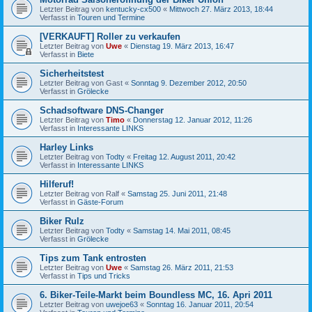
Letzter Beitrag von
kentucky-cx500
«
Mittwoch 27. März 2013, 18:44
Verfasst in
Touren und Termine
[VERKAUFT] Roller zu verkaufen
Letzter Beitrag von
Uwe
«
Dienstag 19. März 2013, 16:47
Verfasst in
Biete
Sicherheitstest
Letzter Beitrag von
Gast
«
Sonntag 9. Dezember 2012, 20:50
Verfasst in
Grölecke
Schadsoftware DNS-Changer
Letzter Beitrag von
Timo
«
Donnerstag 12. Januar 2012, 11:26
Verfasst in
Interessante LINKS
Harley Links
Letzter Beitrag von
Todty
«
Freitag 12. August 2011, 20:42
Verfasst in
Interessante LINKS
Hilferuf!
Letzter Beitrag von
Ralf
«
Samstag 25. Juni 2011, 21:48
Verfasst in
Gäste-Forum
Biker Rulz
Letzter Beitrag von
Todty
«
Samstag 14. Mai 2011, 08:45
Verfasst in
Grölecke
Tips zum Tank entrosten
Letzter Beitrag von
Uwe
«
Samstag 26. März 2011, 21:53
Verfasst in
Tips und Tricks
6. Biker-Teile-Markt beim Boundless MC, 16. Apri 2011
Letzter Beitrag von
uwejoe63
«
Sonntag 16. Januar 2011, 20:54