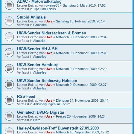
ADAC - Motorradkatalog
Letzter Beitrag von
uwejoe63
«
Samstag 6. März 2010, 17:52
Verfasst in
Tips und Tricks
Stupid Animals
Letzter Beitrag von
Uwe
«
Samstag 13. Februar 2010, 20:14
Verfasst in
Grölecke
UKW-Sender Nidersachsen & Bremen
Letzter Beitrag von
Uwe
«
Mittwoch 9. Dezember 2009, 02:34
Verfasst in
Aktuelles
UKW-Sender HH & SH
Letzter Beitrag von
Uwe
«
Mittwoch 9. Dezember 2009, 02:31
Verfasst in
Aktuelles
UKW-Sender Hamburg
Letzter Beitrag von
Uwe
«
Mittwoch 9. Dezember 2009, 02:29
Verfasst in
Aktuelles
UKW-Sender Schleswig-Holstein
Letzter Beitrag von
Uwe
«
Mittwoch 9. Dezember 2009, 02:27
Verfasst in
Aktuelles
RSS-Feed
Letzter Beitrag von
Uwe
«
Dienstag 24. November 2009, 20:44
Verfasst in
Ankündigungen im Forum
Geniatech DVB-S Digistar
Letzter Beitrag von
Uwe
«
Freitag 20. November 2009, 14:24
Verfasst in
Biete
Harley-Davidson-Treff Duvenstedt 27.09.2009
Letzter Beitrag von
Uwe
«
Mittwoch 16. September 2009, 19:12