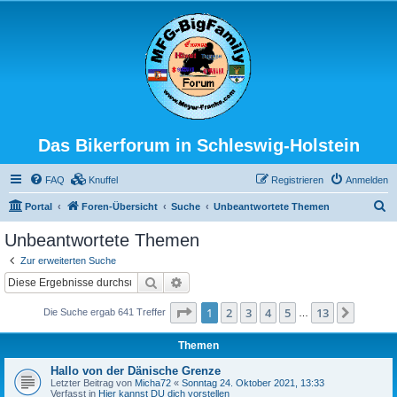
Das Bikerforum in Schleswig-Holstein
FAQ
Knuffel
Registrieren
Anmelden
S
Portal
Foren-Übersicht
Suche
Unbeantwortete Themen
u
Unbeantwortete Themen
c
Zur erweiterten Suche
h
Suche
Erweiterte Suche
e
Seite
1
von
13
1
2
3
4
5
13
Nächst
Die Suche ergab 641 Treffer
…
Themen
Hallo von der Dänische Grenze
Letzter Beitrag von
Micha72
«
Sonntag 24. Oktober 2021, 13:33
Verfasst in
Hier kannst DU dich vorstellen