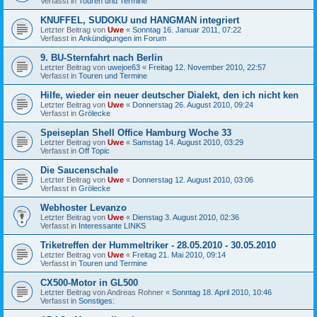
Verfasst in
Touren und Termine
KNUFFEL, SUDOKU und HANGMAN integriert
Letzter Beitrag von
Uwe
«
Sonntag 16. Januar 2011, 07:22
Verfasst in
Ankündigungen im Forum
9. BU-Sternfahrt nach Berlin
Letzter Beitrag von
uwejoe63
«
Freitag 12. November 2010, 22:57
Verfasst in
Touren und Termine
Hilfe, wieder ein neuer deutscher Dialekt, den ich nicht ken
Letzter Beitrag von
Uwe
«
Donnerstag 26. August 2010, 09:24
Verfasst in
Grölecke
Speiseplan Shell Office Hamburg Woche 33
Letzter Beitrag von
Uwe
«
Samstag 14. August 2010, 03:29
Verfasst in
Off Topic
Die Saucenschale
Letzter Beitrag von
Uwe
«
Donnerstag 12. August 2010, 03:06
Verfasst in
Grölecke
Webhoster Levanzo
Letzter Beitrag von
Uwe
«
Dienstag 3. August 2010, 02:36
Verfasst in
Interessante LINKS
Triketreffen der Hummeltriker - 28.05.2010 - 30.05.2010
Letzter Beitrag von
Uwe
«
Freitag 21. Mai 2010, 09:14
Verfasst in
Touren und Termine
CX500-Motor in GL500
Letzter Beitrag von
Andreas Rohner
«
Sonntag 18. April 2010, 10:46
Verfasst in
Sonstiges: