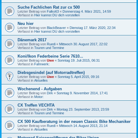
Suche Fachlichen Rat zur cx 500
Letzter Beitrag von
Falko63
«
Donnerstag 4. März 2021, 14:59
Verfasst in
Hier kannst DU dich vorstellen
Neu hier
Letzter Beitrag von
BlackBeaver
«
Dienstag 17. März 2020, 22:34
Verfasst in
Hier kannst DU dich vorstellen
Dänemark 2017
Letzter Beitrag von
Ruedi
«
Mittwoch 30. August 2017, 22:02
Verfasst in
Touren und Termine
Koni/Ikon Federbeine Serie 7610...
Letzter Beitrag von
Uwe
«
Sonntag 19. Juli 2015, 06:31
Verfasst in
Fahrwerk:
Diebsgesindel (auf Motorradtreffen)
Letzter Beitrag von
Uwe
«
Sonntag 5. April 2015, 09:16
Verfasst in
Aktuelles
Wochenend - Aufgaben
Letzter Beitrag von
Dirk
«
Sonntag 9. November 2014, 17:41
Verfasst in
Motor:
CX Treffen VECHTA
Letzter Beitrag von
Dirk
«
Montag 23. September 2013, 23:59
Verfasst in
Touren und Termine
CX 500 Kaufberatung in der neuen Classic Bike Mechaniker
Letzter Beitrag von
Ruedi
«
Mittwoch 14. August 2013, 21:14
Verfasst in
Aktuelles
Motorrad Saisoneröffnung der Biker Union