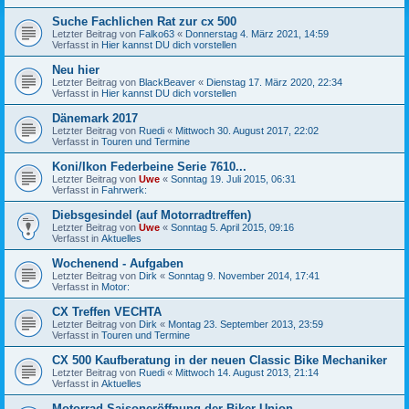
Suche Fachlichen Rat zur cx 500
Letzter Beitrag von
Falko63
«
Donnerstag 4. März 2021, 14:59
Verfasst in
Hier kannst DU dich vorstellen
Neu hier
Letzter Beitrag von
BlackBeaver
«
Dienstag 17. März 2020, 22:34
Verfasst in
Hier kannst DU dich vorstellen
Dänemark 2017
Letzter Beitrag von
Ruedi
«
Mittwoch 30. August 2017, 22:02
Verfasst in
Touren und Termine
Koni/Ikon Federbeine Serie 7610...
Letzter Beitrag von
Uwe
«
Sonntag 19. Juli 2015, 06:31
Verfasst in
Fahrwerk:
Diebsgesindel (auf Motorradtreffen)
Letzter Beitrag von
Uwe
«
Sonntag 5. April 2015, 09:16
Verfasst in
Aktuelles
Wochenend - Aufgaben
Letzter Beitrag von
Dirk
«
Sonntag 9. November 2014, 17:41
Verfasst in
Motor:
CX Treffen VECHTA
Letzter Beitrag von
Dirk
«
Montag 23. September 2013, 23:59
Verfasst in
Touren und Termine
CX 500 Kaufberatung in der neuen Classic Bike Mechaniker
Letzter Beitrag von
Ruedi
«
Mittwoch 14. August 2013, 21:14
Verfasst in
Aktuelles
Motorrad Saisoneröffnung der Biker Union