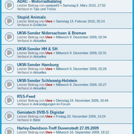
ADAC - Motorradkatalog
Letzter Beitrag von
uwejoe63
«
Samstag 6. März 2010, 17:52
Verfasst in
Tips und Tricks
Stupid Animals
Letzter Beitrag von
Uwe
«
Samstag 13. Februar 2010, 20:14
Verfasst in
Grölecke
UKW-Sender Nidersachsen & Bremen
Letzter Beitrag von
Uwe
«
Mittwoch 9. Dezember 2009, 02:34
Verfasst in
Aktuelles
UKW-Sender HH & SH
Letzter Beitrag von
Uwe
«
Mittwoch 9. Dezember 2009, 02:31
Verfasst in
Aktuelles
UKW-Sender Hamburg
Letzter Beitrag von
Uwe
«
Mittwoch 9. Dezember 2009, 02:29
Verfasst in
Aktuelles
UKW-Sender Schleswig-Holstein
Letzter Beitrag von
Uwe
«
Mittwoch 9. Dezember 2009, 02:27
Verfasst in
Aktuelles
RSS-Feed
Letzter Beitrag von
Uwe
«
Dienstag 24. November 2009, 20:44
Verfasst in
Ankündigungen im Forum
Geniatech DVB-S Digistar
Letzter Beitrag von
Uwe
«
Freitag 20. November 2009, 14:24
Verfasst in
Biete
Harley-Davidson-Treff Duvenstedt 27.09.2009
Letzter Beitrag von
Uwe
«
Mittwoch 16. September 2009, 19:12