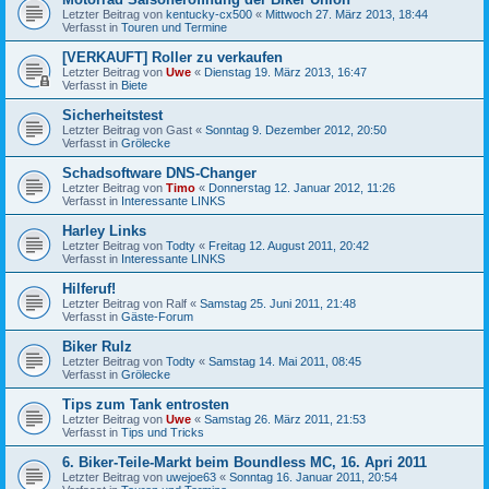
Letzter Beitrag von
kentucky-cx500
«
Mittwoch 27. März 2013, 18:44
Verfasst in
Touren und Termine
[VERKAUFT] Roller zu verkaufen
Letzter Beitrag von
Uwe
«
Dienstag 19. März 2013, 16:47
Verfasst in
Biete
Sicherheitstest
Letzter Beitrag von
Gast
«
Sonntag 9. Dezember 2012, 20:50
Verfasst in
Grölecke
Schadsoftware DNS-Changer
Letzter Beitrag von
Timo
«
Donnerstag 12. Januar 2012, 11:26
Verfasst in
Interessante LINKS
Harley Links
Letzter Beitrag von
Todty
«
Freitag 12. August 2011, 20:42
Verfasst in
Interessante LINKS
Hilferuf!
Letzter Beitrag von
Ralf
«
Samstag 25. Juni 2011, 21:48
Verfasst in
Gäste-Forum
Biker Rulz
Letzter Beitrag von
Todty
«
Samstag 14. Mai 2011, 08:45
Verfasst in
Grölecke
Tips zum Tank entrosten
Letzter Beitrag von
Uwe
«
Samstag 26. März 2011, 21:53
Verfasst in
Tips und Tricks
6. Biker-Teile-Markt beim Boundless MC, 16. Apri 2011
Letzter Beitrag von
uwejoe63
«
Sonntag 16. Januar 2011, 20:54