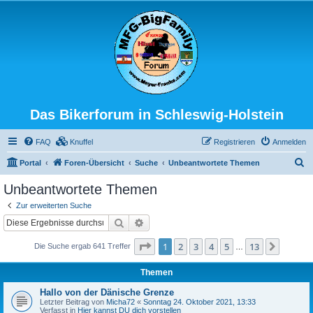
Das Bikerforum in Schleswig-Holstein
FAQ
Knuffel
Registrieren
Anmelden
S
Portal
Foren-Übersicht
Suche
Unbeantwortete Themen
u
Unbeantwortete Themen
c
Zur erweiterten Suche
h
Suche
Erweiterte Suche
e
Seite
1
von
13
1
2
3
4
5
13
Nächst
Die Suche ergab 641 Treffer
…
Themen
Hallo von der Dänische Grenze
Letzter Beitrag von
Micha72
«
Sonntag 24. Oktober 2021, 13:33
Verfasst in
Hier kannst DU dich vorstellen