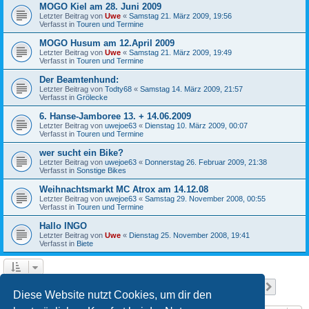
MOGO Kiel am 28. Juni 2009
Letzter Beitrag von
Uwe
«
Samstag 21. März 2009, 19:56
Verfasst in
Touren und Termine
MOGO Husum am 12.April 2009
Letzter Beitrag von
Uwe
«
Samstag 21. März 2009, 19:49
Verfasst in
Touren und Termine
Der Beamtenhund:
Letzter Beitrag von
Todty68
«
Samstag 14. März 2009, 21:57
Verfasst in
Grölecke
6. Hanse-Jamboree 13. + 14.06.2009
Letzter Beitrag von
uwejoe63
«
Dienstag 10. März 2009, 00:07
Verfasst in
Touren und Termine
wer sucht ein Bike?
Letzter Beitrag von
uwejoe63
«
Donnerstag 26. Februar 2009, 21:38
Verfasst in
Sonstige Bikes
Weihnachtsmarkt MC Atrox am 14.12.08
Letzter Beitrag von
uwejoe63
«
Samstag 29. November 2008, 00:55
Verfasst in
Touren und Termine
Hallo INGO
Letzter Beitrag von
Uwe
«
Dienstag 25. November 2008, 19:41
Verfasst in
Biete
Seite
1
von
13
1
2
3
4
5
13
Nächst
Die Suche ergab 641 Treffer
…
Diese Website nutzt Cookies, um dir den