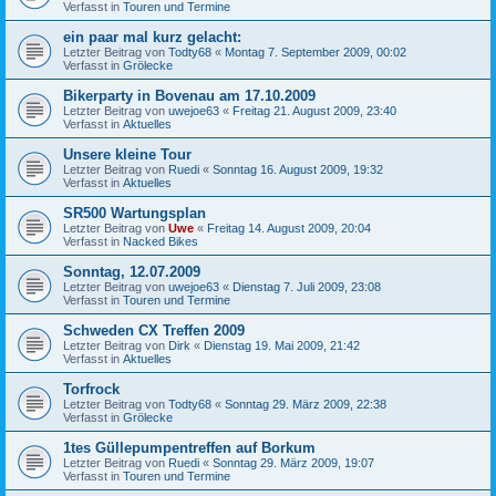
Verfasst in
Touren und Termine
ein paar mal kurz gelacht:
Letzter Beitrag von
Todty68
«
Montag 7. September 2009, 00:02
Verfasst in
Grölecke
Bikerparty in Bovenau am 17.10.2009
Letzter Beitrag von
uwejoe63
«
Freitag 21. August 2009, 23:40
Verfasst in
Aktuelles
Unsere kleine Tour
Letzter Beitrag von
Ruedi
«
Sonntag 16. August 2009, 19:32
Verfasst in
Aktuelles
SR500 Wartungsplan
Letzter Beitrag von
Uwe
«
Freitag 14. August 2009, 20:04
Verfasst in
Nacked Bikes
Sonntag, 12.07.2009
Letzter Beitrag von
uwejoe63
«
Dienstag 7. Juli 2009, 23:08
Verfasst in
Touren und Termine
Schweden CX Treffen 2009
Letzter Beitrag von
Dirk
«
Dienstag 19. Mai 2009, 21:42
Verfasst in
Aktuelles
Torfrock
Letzter Beitrag von
Todty68
«
Sonntag 29. März 2009, 22:38
Verfasst in
Grölecke
1tes Güllepumpentreffen auf Borkum
Letzter Beitrag von
Ruedi
«
Sonntag 29. März 2009, 19:07
Verfasst in
Touren und Termine