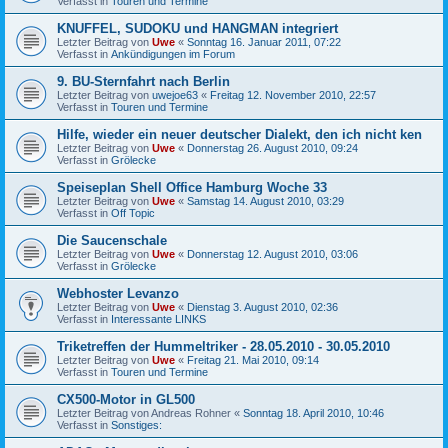
Verfasst in
Touren und Termine
KNUFFEL, SUDOKU und HANGMAN integriert
Letzter Beitrag von
Uwe
«
Sonntag 16. Januar 2011, 07:22
Verfasst in
Ankündigungen im Forum
9. BU-Sternfahrt nach Berlin
Letzter Beitrag von
uwejoe63
«
Freitag 12. November 2010, 22:57
Verfasst in
Touren und Termine
Hilfe, wieder ein neuer deutscher Dialekt, den ich nicht ken
Letzter Beitrag von
Uwe
«
Donnerstag 26. August 2010, 09:24
Verfasst in
Grölecke
Speiseplan Shell Office Hamburg Woche 33
Letzter Beitrag von
Uwe
«
Samstag 14. August 2010, 03:29
Verfasst in
Off Topic
Die Saucenschale
Letzter Beitrag von
Uwe
«
Donnerstag 12. August 2010, 03:06
Verfasst in
Grölecke
Webhoster Levanzo
Letzter Beitrag von
Uwe
«
Dienstag 3. August 2010, 02:36
Verfasst in
Interessante LINKS
Triketreffen der Hummeltriker - 28.05.2010 - 30.05.2010
Letzter Beitrag von
Uwe
«
Freitag 21. Mai 2010, 09:14
Verfasst in
Touren und Termine
CX500-Motor in GL500
Letzter Beitrag von
Andreas Rohner
«
Sonntag 18. April 2010, 10:46
Verfasst in
Sonstiges: