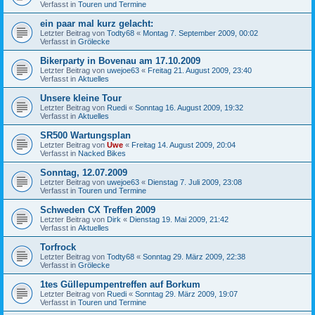
Verfasst in
Touren und Termine
ein paar mal kurz gelacht:
Letzter Beitrag von
Todty68
«
Montag 7. September 2009, 00:02
Verfasst in
Grölecke
Bikerparty in Bovenau am 17.10.2009
Letzter Beitrag von
uwejoe63
«
Freitag 21. August 2009, 23:40
Verfasst in
Aktuelles
Unsere kleine Tour
Letzter Beitrag von
Ruedi
«
Sonntag 16. August 2009, 19:32
Verfasst in
Aktuelles
SR500 Wartungsplan
Letzter Beitrag von
Uwe
«
Freitag 14. August 2009, 20:04
Verfasst in
Nacked Bikes
Sonntag, 12.07.2009
Letzter Beitrag von
uwejoe63
«
Dienstag 7. Juli 2009, 23:08
Verfasst in
Touren und Termine
Schweden CX Treffen 2009
Letzter Beitrag von
Dirk
«
Dienstag 19. Mai 2009, 21:42
Verfasst in
Aktuelles
Torfrock
Letzter Beitrag von
Todty68
«
Sonntag 29. März 2009, 22:38
Verfasst in
Grölecke
1tes Güllepumpentreffen auf Borkum
Letzter Beitrag von
Ruedi
«
Sonntag 29. März 2009, 19:07
Verfasst in
Touren und Termine