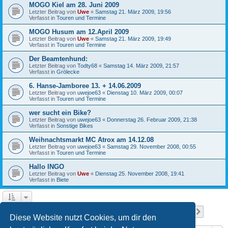
MOGO Kiel am 28. Juni 2009
Letzter Beitrag von
Uwe
«
Samstag 21. März 2009, 19:56
Verfasst in
Touren und Termine
MOGO Husum am 12.April 2009
Letzter Beitrag von
Uwe
«
Samstag 21. März 2009, 19:49
Verfasst in
Touren und Termine
Der Beamtenhund:
Letzter Beitrag von
Todty68
«
Samstag 14. März 2009, 21:57
Verfasst in
Grölecke
6. Hanse-Jamboree 13. + 14.06.2009
Letzter Beitrag von
uwejoe63
«
Dienstag 10. März 2009, 00:07
Verfasst in
Touren und Termine
wer sucht ein Bike?
Letzter Beitrag von
uwejoe63
«
Donnerstag 26. Februar 2009, 21:38
Verfasst in
Sonstige Bikes
Weihnachtsmarkt MC Atrox am 14.12.08
Letzter Beitrag von
uwejoe63
«
Samstag 29. November 2008, 00:55
Verfasst in
Touren und Termine
Hallo INGO
Letzter Beitrag von
Uwe
«
Dienstag 25. November 2008, 19:41
Verfasst in
Biete
Seite
1
von
13
1
2
3
4
5
13
Nächst
Die Suche ergab 641 Treffer
…
Diese Website nutzt Cookies, um dir den