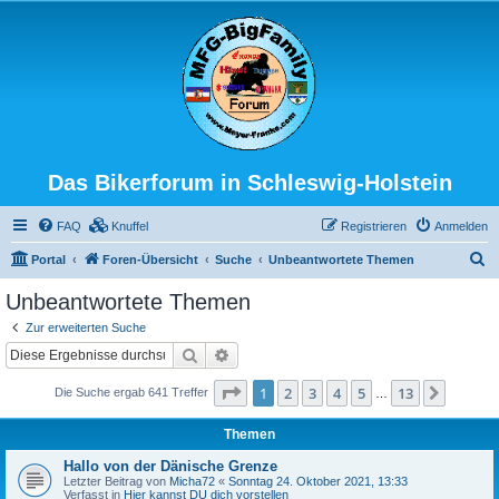
Das Bikerforum in Schleswig-Holstein
FAQ
Knuffel
Registrieren
Anmelden
S
Portal
Foren-Übersicht
Suche
Unbeantwortete Themen
u
Unbeantwortete Themen
c
Zur erweiterten Suche
h
Suche
Erweiterte Suche
e
Seite
1
von
13
1
2
3
4
5
13
Nächst
Die Suche ergab 641 Treffer
…
Themen
Hallo von der Dänische Grenze
Letzter Beitrag von
Micha72
«
Sonntag 24. Oktober 2021, 13:33
Verfasst in
Hier kannst DU dich vorstellen