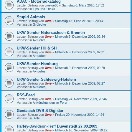
ADAC - Motorradkatalog
Letzter Beitrag von
uwejoe63
«
Samstag 6. März 2010, 17:52
Verfasst in
Tips und Tricks
Stupid Animals
Letzter Beitrag von
Uwe
«
Samstag 13. Februar 2010, 20:14
Verfasst in
Grölecke
UKW-Sender Nidersachsen & Bremen
Letzter Beitrag von
Uwe
«
Mittwoch 9. Dezember 2009, 02:34
Verfasst in
Aktuelles
UKW-Sender HH & SH
Letzter Beitrag von
Uwe
«
Mittwoch 9. Dezember 2009, 02:31
Verfasst in
Aktuelles
UKW-Sender Hamburg
Letzter Beitrag von
Uwe
«
Mittwoch 9. Dezember 2009, 02:29
Verfasst in
Aktuelles
UKW-Sender Schleswig-Holstein
Letzter Beitrag von
Uwe
«
Mittwoch 9. Dezember 2009, 02:27
Verfasst in
Aktuelles
RSS-Feed
Letzter Beitrag von
Uwe
«
Dienstag 24. November 2009, 20:44
Verfasst in
Ankündigungen im Forum
Geniatech DVB-S Digistar
Letzter Beitrag von
Uwe
«
Freitag 20. November 2009, 14:24
Verfasst in
Biete
Harley-Davidson-Treff Duvenstedt 27.09.2009
Letzter Beitrag von
Uwe
«
Mittwoch 16. September 2009, 19:12