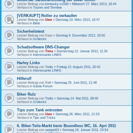
Letzter Beitrag von
kentucky-cx500
«
Mittwoch 27. März 2013, 18:44
Verfasst in
Touren und Termine
[VERKAUFT] Roller zu verkaufen
Letzter Beitrag von
Uwe
«
Dienstag 19. März 2013, 16:47
Verfasst in
Biete
Sicherheitstest
Letzter Beitrag von
Gast
«
Sonntag 9. Dezember 2012, 20:50
Verfasst in
Grölecke
Schadsoftware DNS-Changer
Letzter Beitrag von
Timo
«
Donnerstag 12. Januar 2012, 11:26
Verfasst in
Interessante LINKS
Harley Links
Letzter Beitrag von
Todty
«
Freitag 12. August 2011, 20:42
Verfasst in
Interessante LINKS
Hilferuf!
Letzter Beitrag von
Ralf
«
Samstag 25. Juni 2011, 21:48
Verfasst in
Gäste-Forum
Biker Rulz
Letzter Beitrag von
Todty
«
Samstag 14. Mai 2011, 08:45
Verfasst in
Grölecke
Tips zum Tank entrosten
Letzter Beitrag von
Uwe
«
Samstag 26. März 2011, 21:53
Verfasst in
Tips und Tricks
6. Biker-Teile-Markt beim Boundless MC, 16. Apri 2011
Letzter Beitrag von
uwejoe63
«
Sonntag 16. Januar 2011, 20:54