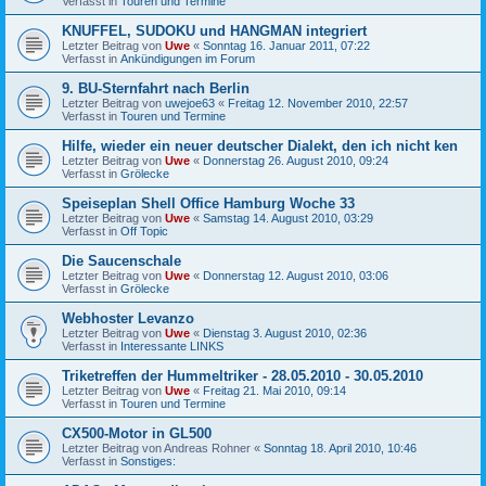
Verfasst in
Touren und Termine
KNUFFEL, SUDOKU und HANGMAN integriert
Letzter Beitrag von
Uwe
«
Sonntag 16. Januar 2011, 07:22
Verfasst in
Ankündigungen im Forum
9. BU-Sternfahrt nach Berlin
Letzter Beitrag von
uwejoe63
«
Freitag 12. November 2010, 22:57
Verfasst in
Touren und Termine
Hilfe, wieder ein neuer deutscher Dialekt, den ich nicht ken
Letzter Beitrag von
Uwe
«
Donnerstag 26. August 2010, 09:24
Verfasst in
Grölecke
Speiseplan Shell Office Hamburg Woche 33
Letzter Beitrag von
Uwe
«
Samstag 14. August 2010, 03:29
Verfasst in
Off Topic
Die Saucenschale
Letzter Beitrag von
Uwe
«
Donnerstag 12. August 2010, 03:06
Verfasst in
Grölecke
Webhoster Levanzo
Letzter Beitrag von
Uwe
«
Dienstag 3. August 2010, 02:36
Verfasst in
Interessante LINKS
Triketreffen der Hummeltriker - 28.05.2010 - 30.05.2010
Letzter Beitrag von
Uwe
«
Freitag 21. Mai 2010, 09:14
Verfasst in
Touren und Termine
CX500-Motor in GL500
Letzter Beitrag von
Andreas Rohner
«
Sonntag 18. April 2010, 10:46
Verfasst in
Sonstiges: