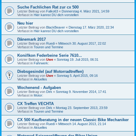
Suche Fachlichen Rat zur cx 500
Letzter Beitrag von
Falko63
«
Donnerstag 4. März 2021, 14:59
Verfasst in
Hier kannst DU dich vorstellen
Neu hier
Letzter Beitrag von
BlackBeaver
«
Dienstag 17. März 2020, 22:34
Verfasst in
Hier kannst DU dich vorstellen
Dänemark 2017
Letzter Beitrag von
Ruedi
«
Mittwoch 30. August 2017, 22:02
Verfasst in
Touren und Termine
Koni/Ikon Federbeine Serie 7610...
Letzter Beitrag von
Uwe
«
Sonntag 19. Juli 2015, 06:31
Verfasst in
Fahrwerk:
Diebsgesindel (auf Motorradtreffen)
Letzter Beitrag von
Uwe
«
Sonntag 5. April 2015, 09:16
Verfasst in
Aktuelles
Wochenend - Aufgaben
Letzter Beitrag von
Dirk
«
Sonntag 9. November 2014, 17:41
Verfasst in
Motor:
CX Treffen VECHTA
Letzter Beitrag von
Dirk
«
Montag 23. September 2013, 23:59
Verfasst in
Touren und Termine
CX 500 Kaufberatung in der neuen Classic Bike Mechaniker
Letzter Beitrag von
Ruedi
«
Mittwoch 14. August 2013, 21:14
Verfasst in
Aktuelles
Motorrad Saisoneröffnung der Biker Union