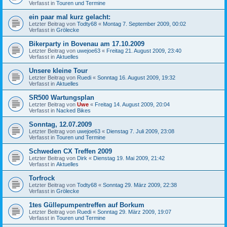
Verfasst in
Touren und Termine
ein paar mal kurz gelacht:
Letzter Beitrag von
Todty68
«
Montag 7. September 2009, 00:02
Verfasst in
Grölecke
Bikerparty in Bovenau am 17.10.2009
Letzter Beitrag von
uwejoe63
«
Freitag 21. August 2009, 23:40
Verfasst in
Aktuelles
Unsere kleine Tour
Letzter Beitrag von
Ruedi
«
Sonntag 16. August 2009, 19:32
Verfasst in
Aktuelles
SR500 Wartungsplan
Letzter Beitrag von
Uwe
«
Freitag 14. August 2009, 20:04
Verfasst in
Nacked Bikes
Sonntag, 12.07.2009
Letzter Beitrag von
uwejoe63
«
Dienstag 7. Juli 2009, 23:08
Verfasst in
Touren und Termine
Schweden CX Treffen 2009
Letzter Beitrag von
Dirk
«
Dienstag 19. Mai 2009, 21:42
Verfasst in
Aktuelles
Torfrock
Letzter Beitrag von
Todty68
«
Sonntag 29. März 2009, 22:38
Verfasst in
Grölecke
1tes Güllepumpentreffen auf Borkum
Letzter Beitrag von
Ruedi
«
Sonntag 29. März 2009, 19:07
Verfasst in
Touren und Termine