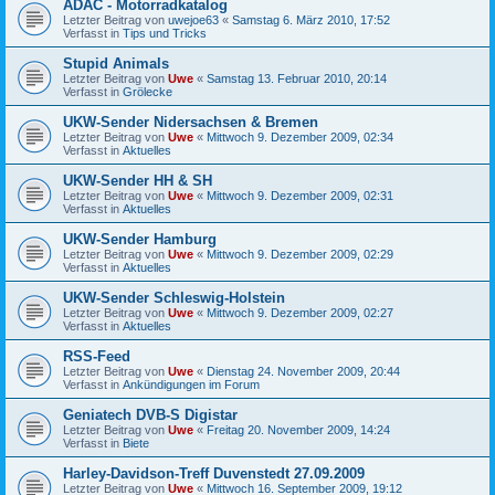
ADAC - Motorradkatalog
Letzter Beitrag von
uwejoe63
«
Samstag 6. März 2010, 17:52
Verfasst in
Tips und Tricks
Stupid Animals
Letzter Beitrag von
Uwe
«
Samstag 13. Februar 2010, 20:14
Verfasst in
Grölecke
UKW-Sender Nidersachsen & Bremen
Letzter Beitrag von
Uwe
«
Mittwoch 9. Dezember 2009, 02:34
Verfasst in
Aktuelles
UKW-Sender HH & SH
Letzter Beitrag von
Uwe
«
Mittwoch 9. Dezember 2009, 02:31
Verfasst in
Aktuelles
UKW-Sender Hamburg
Letzter Beitrag von
Uwe
«
Mittwoch 9. Dezember 2009, 02:29
Verfasst in
Aktuelles
UKW-Sender Schleswig-Holstein
Letzter Beitrag von
Uwe
«
Mittwoch 9. Dezember 2009, 02:27
Verfasst in
Aktuelles
RSS-Feed
Letzter Beitrag von
Uwe
«
Dienstag 24. November 2009, 20:44
Verfasst in
Ankündigungen im Forum
Geniatech DVB-S Digistar
Letzter Beitrag von
Uwe
«
Freitag 20. November 2009, 14:24
Verfasst in
Biete
Harley-Davidson-Treff Duvenstedt 27.09.2009
Letzter Beitrag von
Uwe
«
Mittwoch 16. September 2009, 19:12