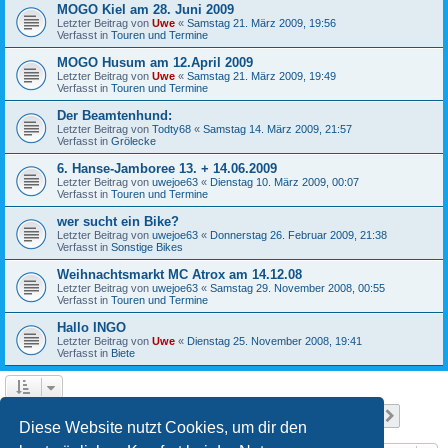
MOGO Kiel am 28. Juni 2009
Letzter Beitrag von
Uwe
«
Samstag 21. März 2009, 19:56
Verfasst in
Touren und Termine
MOGO Husum am 12.April 2009
Letzter Beitrag von
Uwe
«
Samstag 21. März 2009, 19:49
Verfasst in
Touren und Termine
Der Beamtenhund:
Letzter Beitrag von
Todty68
«
Samstag 14. März 2009, 21:57
Verfasst in
Grölecke
6. Hanse-Jamboree 13. + 14.06.2009
Letzter Beitrag von
uwejoe63
«
Dienstag 10. März 2009, 00:07
Verfasst in
Touren und Termine
wer sucht ein Bike?
Letzter Beitrag von
uwejoe63
«
Donnerstag 26. Februar 2009, 21:38
Verfasst in
Sonstige Bikes
Weihnachtsmarkt MC Atrox am 14.12.08
Letzter Beitrag von
uwejoe63
«
Samstag 29. November 2008, 00:55
Verfasst in
Touren und Termine
Hallo INGO
Letzter Beitrag von
Uwe
«
Dienstag 25. November 2008, 19:41
Verfasst in
Biete
Seite
1
von
13
1
2
3
4
5
13
Nächst
Die Suche ergab 641 Treffer
…
Diese Website nutzt Cookies, um dir den