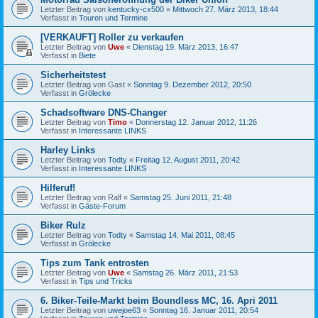
Letzter Beitrag von
kentucky-cx500
«
Mittwoch 27. März 2013, 18:44
Verfasst in
Touren und Termine
[VERKAUFT] Roller zu verkaufen
Letzter Beitrag von
Uwe
«
Dienstag 19. März 2013, 16:47
Verfasst in
Biete
Sicherheitstest
Letzter Beitrag von
Gast
«
Sonntag 9. Dezember 2012, 20:50
Verfasst in
Grölecke
Schadsoftware DNS-Changer
Letzter Beitrag von
Timo
«
Donnerstag 12. Januar 2012, 11:26
Verfasst in
Interessante LINKS
Harley Links
Letzter Beitrag von
Todty
«
Freitag 12. August 2011, 20:42
Verfasst in
Interessante LINKS
Hilferuf!
Letzter Beitrag von
Ralf
«
Samstag 25. Juni 2011, 21:48
Verfasst in
Gäste-Forum
Biker Rulz
Letzter Beitrag von
Todty
«
Samstag 14. Mai 2011, 08:45
Verfasst in
Grölecke
Tips zum Tank entrosten
Letzter Beitrag von
Uwe
«
Samstag 26. März 2011, 21:53
Verfasst in
Tips und Tricks
6. Biker-Teile-Markt beim Boundless MC, 16. Apri 2011
Letzter Beitrag von
uwejoe63
«
Sonntag 16. Januar 2011, 20:54