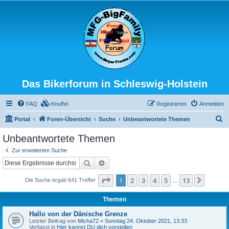
Das Bikerforum in Schleswig-Holstein
FAQ
Knuffel
Registrieren
Anmelden
S
Portal
Foren-Übersicht
Suche
Unbeantwortete Themen
u
Unbeantwortete Themen
c
Zur erweiterten Suche
h
Suche
Erweiterte Suche
e
Seite
1
von
13
1
2
3
4
5
13
Nächst
Die Suche ergab 641 Treffer
…
Themen
Hallo von der Dänische Grenze
Letzter Beitrag von
Micha72
«
Sonntag 24. Oktober 2021, 13:33
Verfasst in
Hier kannst DU dich vorstellen