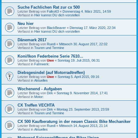
Suche Fachlichen Rat zur cx 500
Letzter Beitrag von
Falko63
«
Donnerstag 4. März 2021, 14:59
Verfasst in
Hier kannst DU dich vorstellen
Neu hier
Letzter Beitrag von
BlackBeaver
«
Dienstag 17. März 2020, 22:34
Verfasst in
Hier kannst DU dich vorstellen
Dänemark 2017
Letzter Beitrag von
Ruedi
«
Mittwoch 30. August 2017, 22:02
Verfasst in
Touren und Termine
Koni/Ikon Federbeine Serie 7610...
Letzter Beitrag von
Uwe
«
Sonntag 19. Juli 2015, 06:31
Verfasst in
Fahrwerk:
Diebsgesindel (auf Motorradtreffen)
Letzter Beitrag von
Uwe
«
Sonntag 5. April 2015, 09:16
Verfasst in
Aktuelles
Wochenend - Aufgaben
Letzter Beitrag von
Dirk
«
Sonntag 9. November 2014, 17:41
Verfasst in
Motor:
CX Treffen VECHTA
Letzter Beitrag von
Dirk
«
Montag 23. September 2013, 23:59
Verfasst in
Touren und Termine
CX 500 Kaufberatung in der neuen Classic Bike Mechaniker
Letzter Beitrag von
Ruedi
«
Mittwoch 14. August 2013, 21:14
Verfasst in
Aktuelles
Motorrad Saisoneröffnung der Biker Union