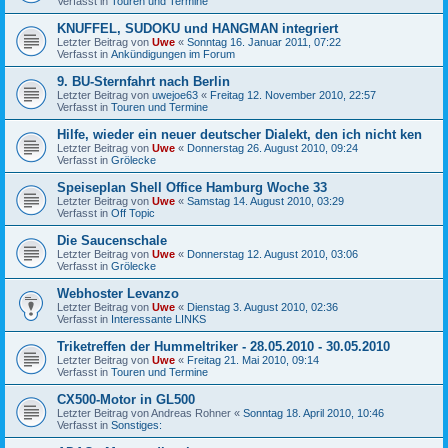
Verfasst in
Touren und Termine
KNUFFEL, SUDOKU und HANGMAN integriert
Letzter Beitrag von
Uwe
«
Sonntag 16. Januar 2011, 07:22
Verfasst in
Ankündigungen im Forum
9. BU-Sternfahrt nach Berlin
Letzter Beitrag von
uwejoe63
«
Freitag 12. November 2010, 22:57
Verfasst in
Touren und Termine
Hilfe, wieder ein neuer deutscher Dialekt, den ich nicht ken
Letzter Beitrag von
Uwe
«
Donnerstag 26. August 2010, 09:24
Verfasst in
Grölecke
Speiseplan Shell Office Hamburg Woche 33
Letzter Beitrag von
Uwe
«
Samstag 14. August 2010, 03:29
Verfasst in
Off Topic
Die Saucenschale
Letzter Beitrag von
Uwe
«
Donnerstag 12. August 2010, 03:06
Verfasst in
Grölecke
Webhoster Levanzo
Letzter Beitrag von
Uwe
«
Dienstag 3. August 2010, 02:36
Verfasst in
Interessante LINKS
Triketreffen der Hummeltriker - 28.05.2010 - 30.05.2010
Letzter Beitrag von
Uwe
«
Freitag 21. Mai 2010, 09:14
Verfasst in
Touren und Termine
CX500-Motor in GL500
Letzter Beitrag von
Andreas Rohner
«
Sonntag 18. April 2010, 10:46
Verfasst in
Sonstiges: