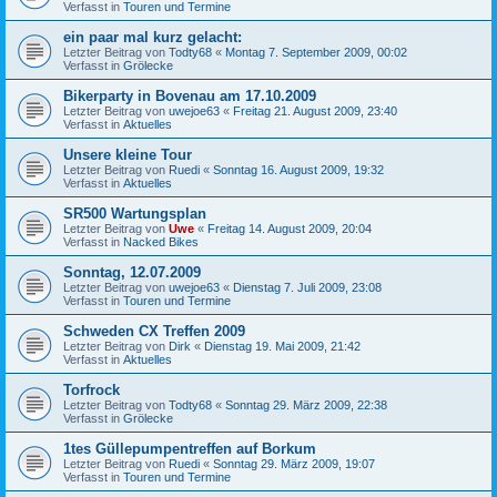
Verfasst in
Touren und Termine
ein paar mal kurz gelacht:
Letzter Beitrag von
Todty68
«
Montag 7. September 2009, 00:02
Verfasst in
Grölecke
Bikerparty in Bovenau am 17.10.2009
Letzter Beitrag von
uwejoe63
«
Freitag 21. August 2009, 23:40
Verfasst in
Aktuelles
Unsere kleine Tour
Letzter Beitrag von
Ruedi
«
Sonntag 16. August 2009, 19:32
Verfasst in
Aktuelles
SR500 Wartungsplan
Letzter Beitrag von
Uwe
«
Freitag 14. August 2009, 20:04
Verfasst in
Nacked Bikes
Sonntag, 12.07.2009
Letzter Beitrag von
uwejoe63
«
Dienstag 7. Juli 2009, 23:08
Verfasst in
Touren und Termine
Schweden CX Treffen 2009
Letzter Beitrag von
Dirk
«
Dienstag 19. Mai 2009, 21:42
Verfasst in
Aktuelles
Torfrock
Letzter Beitrag von
Todty68
«
Sonntag 29. März 2009, 22:38
Verfasst in
Grölecke
1tes Güllepumpentreffen auf Borkum
Letzter Beitrag von
Ruedi
«
Sonntag 29. März 2009, 19:07
Verfasst in
Touren und Termine