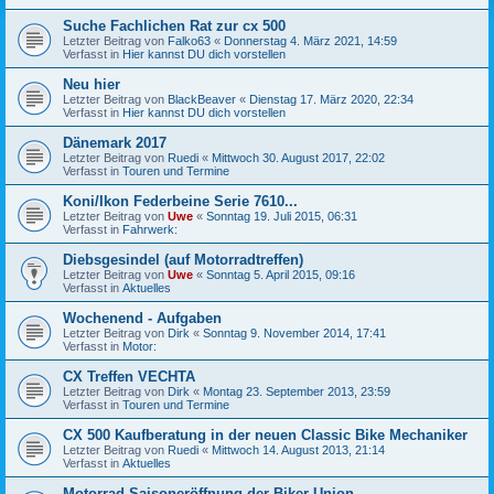
Suche Fachlichen Rat zur cx 500
Letzter Beitrag von
Falko63
«
Donnerstag 4. März 2021, 14:59
Verfasst in
Hier kannst DU dich vorstellen
Neu hier
Letzter Beitrag von
BlackBeaver
«
Dienstag 17. März 2020, 22:34
Verfasst in
Hier kannst DU dich vorstellen
Dänemark 2017
Letzter Beitrag von
Ruedi
«
Mittwoch 30. August 2017, 22:02
Verfasst in
Touren und Termine
Koni/Ikon Federbeine Serie 7610...
Letzter Beitrag von
Uwe
«
Sonntag 19. Juli 2015, 06:31
Verfasst in
Fahrwerk:
Diebsgesindel (auf Motorradtreffen)
Letzter Beitrag von
Uwe
«
Sonntag 5. April 2015, 09:16
Verfasst in
Aktuelles
Wochenend - Aufgaben
Letzter Beitrag von
Dirk
«
Sonntag 9. November 2014, 17:41
Verfasst in
Motor:
CX Treffen VECHTA
Letzter Beitrag von
Dirk
«
Montag 23. September 2013, 23:59
Verfasst in
Touren und Termine
CX 500 Kaufberatung in der neuen Classic Bike Mechaniker
Letzter Beitrag von
Ruedi
«
Mittwoch 14. August 2013, 21:14
Verfasst in
Aktuelles
Motorrad Saisoneröffnung der Biker Union