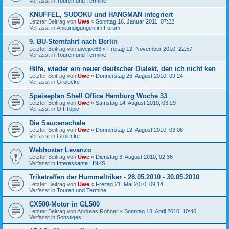
Verfasst in
Touren und Termine
KNUFFEL, SUDOKU und HANGMAN integriert
Letzter Beitrag von
Uwe
«
Sonntag 16. Januar 2011, 07:22
Verfasst in
Ankündigungen im Forum
9. BU-Sternfahrt nach Berlin
Letzter Beitrag von
uwejoe63
«
Freitag 12. November 2010, 22:57
Verfasst in
Touren und Termine
Hilfe, wieder ein neuer deutscher Dialekt, den ich nicht ken
Letzter Beitrag von
Uwe
«
Donnerstag 26. August 2010, 09:24
Verfasst in
Grölecke
Speiseplan Shell Office Hamburg Woche 33
Letzter Beitrag von
Uwe
«
Samstag 14. August 2010, 03:29
Verfasst in
Off Topic
Die Saucenschale
Letzter Beitrag von
Uwe
«
Donnerstag 12. August 2010, 03:06
Verfasst in
Grölecke
Webhoster Levanzo
Letzter Beitrag von
Uwe
«
Dienstag 3. August 2010, 02:36
Verfasst in
Interessante LINKS
Triketreffen der Hummeltriker - 28.05.2010 - 30.05.2010
Letzter Beitrag von
Uwe
«
Freitag 21. Mai 2010, 09:14
Verfasst in
Touren und Termine
CX500-Motor in GL500
Letzter Beitrag von
Andreas Rohner
«
Sonntag 18. April 2010, 10:46
Verfasst in
Sonstiges: