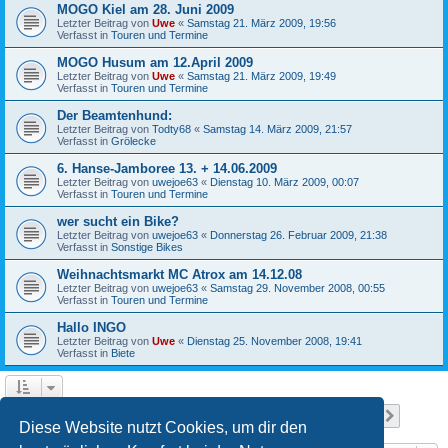
MOGO Kiel am 28. Juni 2009
Letzter Beitrag von
Uwe
«
Samstag 21. März 2009, 19:56
Verfasst in
Touren und Termine
MOGO Husum am 12.April 2009
Letzter Beitrag von
Uwe
«
Samstag 21. März 2009, 19:49
Verfasst in
Touren und Termine
Der Beamtenhund:
Letzter Beitrag von
Todty68
«
Samstag 14. März 2009, 21:57
Verfasst in
Grölecke
6. Hanse-Jamboree 13. + 14.06.2009
Letzter Beitrag von
uwejoe63
«
Dienstag 10. März 2009, 00:07
Verfasst in
Touren und Termine
wer sucht ein Bike?
Letzter Beitrag von
uwejoe63
«
Donnerstag 26. Februar 2009, 21:38
Verfasst in
Sonstige Bikes
Weihnachtsmarkt MC Atrox am 14.12.08
Letzter Beitrag von
uwejoe63
«
Samstag 29. November 2008, 00:55
Verfasst in
Touren und Termine
Hallo INGO
Letzter Beitrag von
Uwe
«
Dienstag 25. November 2008, 19:41
Verfasst in
Biete
Seite
1
von
13
1
2
3
4
5
13
Nächst
Die Suche ergab 641 Treffer
…
Diese Website nutzt Cookies, um dir den