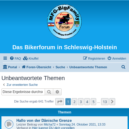
Das Bikerforum in Schleswig-Holstein
FAQ
Knuffel
Registrieren
Anmelden
S
Portal
Foren-Übersicht
Suche
Unbeantwortete Themen
u
Unbeantwortete Themen
c
Zur erweiterten Suche
h
Suche
Erweiterte Suche
e
Seite
1
von
13
1
2
3
4
5
13
Nächst
Die Suche ergab 641 Treffer
…
Themen
Hallo von der Dänische Grenze
Letzter Beitrag von
Micha72
«
Sonntag 24. Oktober 2021, 13:33
Verfasst in
Hier kannst DU dich vorstellen