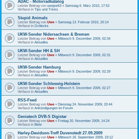
ADAC - Motorradkatalog
Letzter Beitrag von
uwejoe63
«
Samstag 6. März 2010, 17:52
Verfasst in
Tips und Tricks
Stupid Animals
Letzter Beitrag von
Uwe
«
Samstag 13. Februar 2010, 20:14
Verfasst in
Grölecke
UKW-Sender Nidersachsen & Bremen
Letzter Beitrag von
Uwe
«
Mittwoch 9. Dezember 2009, 02:34
Verfasst in
Aktuelles
UKW-Sender HH & SH
Letzter Beitrag von
Uwe
«
Mittwoch 9. Dezember 2009, 02:31
Verfasst in
Aktuelles
UKW-Sender Hamburg
Letzter Beitrag von
Uwe
«
Mittwoch 9. Dezember 2009, 02:29
Verfasst in
Aktuelles
UKW-Sender Schleswig-Holstein
Letzter Beitrag von
Uwe
«
Mittwoch 9. Dezember 2009, 02:27
Verfasst in
Aktuelles
RSS-Feed
Letzter Beitrag von
Uwe
«
Dienstag 24. November 2009, 20:44
Verfasst in
Ankündigungen im Forum
Geniatech DVB-S Digistar
Letzter Beitrag von
Uwe
«
Freitag 20. November 2009, 14:24
Verfasst in
Biete
Harley-Davidson-Treff Duvenstedt 27.09.2009
Letzter Beitrag von
Uwe
«
Mittwoch 16. September 2009, 19:12