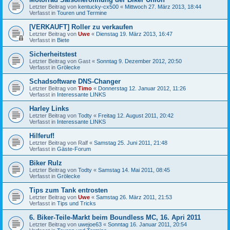
Letzter Beitrag von
kentucky-cx500
«
Mittwoch 27. März 2013, 18:44
Verfasst in
Touren und Termine
[VERKAUFT] Roller zu verkaufen
Letzter Beitrag von
Uwe
«
Dienstag 19. März 2013, 16:47
Verfasst in
Biete
Sicherheitstest
Letzter Beitrag von
Gast
«
Sonntag 9. Dezember 2012, 20:50
Verfasst in
Grölecke
Schadsoftware DNS-Changer
Letzter Beitrag von
Timo
«
Donnerstag 12. Januar 2012, 11:26
Verfasst in
Interessante LINKS
Harley Links
Letzter Beitrag von
Todty
«
Freitag 12. August 2011, 20:42
Verfasst in
Interessante LINKS
Hilferuf!
Letzter Beitrag von
Ralf
«
Samstag 25. Juni 2011, 21:48
Verfasst in
Gäste-Forum
Biker Rulz
Letzter Beitrag von
Todty
«
Samstag 14. Mai 2011, 08:45
Verfasst in
Grölecke
Tips zum Tank entrosten
Letzter Beitrag von
Uwe
«
Samstag 26. März 2011, 21:53
Verfasst in
Tips und Tricks
6. Biker-Teile-Markt beim Boundless MC, 16. Apri 2011
Letzter Beitrag von
uwejoe63
«
Sonntag 16. Januar 2011, 20:54