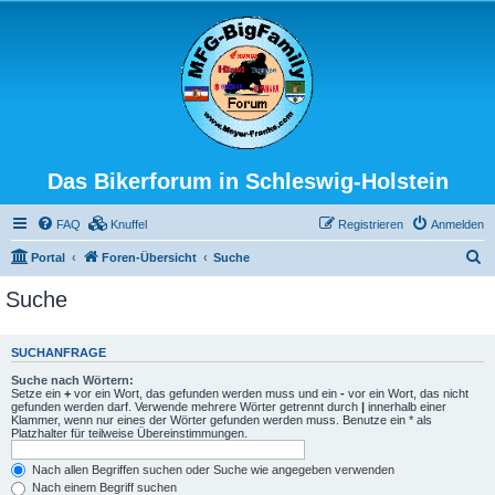
Das Bikerforum in Schleswig-Holstein
FAQ
Knuffel
Registrieren
Anmelden
S
Portal
Foren-Übersicht
Suche
u
Suche
c
h
SUCHANFRAGE
e
Suche nach Wörtern:
Setze ein
+
vor ein Wort, das gefunden werden muss und ein
-
vor ein Wort, das nicht
gefunden werden darf. Verwende mehrere Wörter getrennt durch
|
innerhalb einer
Klammer, wenn nur eines der Wörter gefunden werden muss. Benutze ein * als
Platzhalter für teilweise Übereinstimmungen.
Nach allen Begriffen suchen oder Suche wie angegeben verwenden
Nach einem Begriff suchen