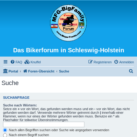
Das Bikerforum in Schleswig-Holstein
FAQ
Knuffel
Registrieren
Anmelden
S
Portal
Foren-Übersicht
Suche
u
Suche
c
h
SUCHANFRAGE
e
Suche nach Wörtern:
Setze ein
+
vor ein Wort, das gefunden werden muss und ein
-
vor ein Wort, das nicht
gefunden werden darf. Verwende mehrere Wörter getrennt durch
|
innerhalb einer
Klammer, wenn nur eines der Wörter gefunden werden muss. Benutze ein * als
Platzhalter für teilweise Übereinstimmungen.
Nach allen Begriffen suchen oder Suche wie angegeben verwenden
Nach einem Begriff suchen