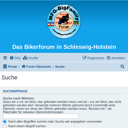
Das Bikerforum in Schleswig-Holstein
FAQ
Knuffel
Registrieren
Anmelden
S
Portal
Foren-Übersicht
Suche
u
Suche
c
h
SUCHANFRAGE
e
Suche nach Wörtern:
Setze ein
+
vor ein Wort, das gefunden werden muss und ein
-
vor ein Wort, das nicht
gefunden werden darf. Verwende mehrere Wörter getrennt durch
|
innerhalb einer
Klammer, wenn nur eines der Wörter gefunden werden muss. Benutze ein * als
Platzhalter für teilweise Übereinstimmungen.
Nach allen Begriffen suchen oder Suche wie angegeben verwenden
Nach einem Begriff suchen