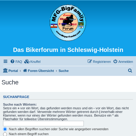
Das Bikerforum in Schleswig-Holstein
FAQ
Knuffel
Registrieren
Anmelden
S
Portal
Foren-Übersicht
Suche
u
Suche
c
h
SUCHANFRAGE
e
Suche nach Wörtern:
Setze ein
+
vor ein Wort, das gefunden werden muss und ein
-
vor ein Wort, das nicht
gefunden werden darf. Verwende mehrere Wörter getrennt durch
|
innerhalb einer
Klammer, wenn nur eines der Wörter gefunden werden muss. Benutze ein * als
Platzhalter für teilweise Übereinstimmungen.
Nach allen Begriffen suchen oder Suche wie angegeben verwenden
Nach einem Begriff suchen