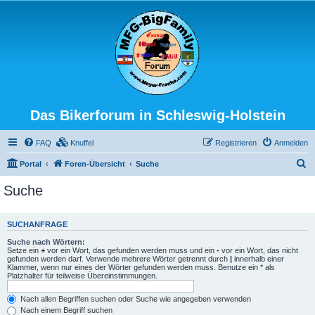
Das Bikerforum in Schleswig-Holstein
FAQ
Knuffel
Registrieren
Anmelden
S
Portal
Foren-Übersicht
Suche
u
Suche
c
h
SUCHANFRAGE
e
Suche nach Wörtern:
Setze ein
+
vor ein Wort, das gefunden werden muss und ein
-
vor ein Wort, das nicht
gefunden werden darf. Verwende mehrere Wörter getrennt durch
|
innerhalb einer
Klammer, wenn nur eines der Wörter gefunden werden muss. Benutze ein * als
Platzhalter für teilweise Übereinstimmungen.
Nach allen Begriffen suchen oder Suche wie angegeben verwenden
Nach einem Begriff suchen