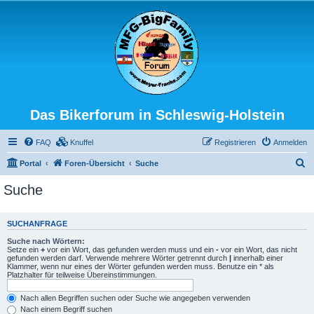
Das Bikerforum in Schleswig-Holstein
FAQ
Knuffel
Registrieren
Anmelden
S
Portal
Foren-Übersicht
Suche
u
Suche
c
h
SUCHANFRAGE
e
Suche nach Wörtern:
Setze ein
+
vor ein Wort, das gefunden werden muss und ein
-
vor ein Wort, das nicht
gefunden werden darf. Verwende mehrere Wörter getrennt durch
|
innerhalb einer
Klammer, wenn nur eines der Wörter gefunden werden muss. Benutze ein * als
Platzhalter für teilweise Übereinstimmungen.
Nach allen Begriffen suchen oder Suche wie angegeben verwenden
Nach einem Begriff suchen