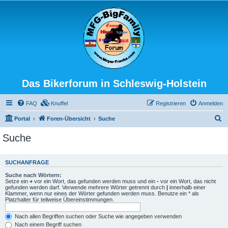
Das Bikerforum in Schleswig-Holstein
FAQ
Knuffel
Registrieren
Anmelden
S
Portal
Foren-Übersicht
Suche
u
Suche
c
h
SUCHANFRAGE
e
Suche nach Wörtern:
Setze ein
+
vor ein Wort, das gefunden werden muss und ein
-
vor ein Wort, das nicht
gefunden werden darf. Verwende mehrere Wörter getrennt durch
|
innerhalb einer
Klammer, wenn nur eines der Wörter gefunden werden muss. Benutze ein * als
Platzhalter für teilweise Übereinstimmungen.
Nach allen Begriffen suchen oder Suche wie angegeben verwenden
Nach einem Begriff suchen