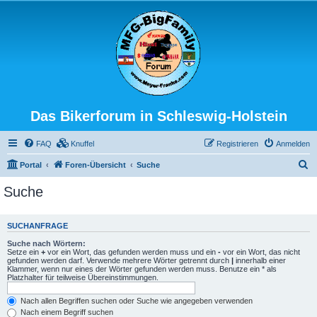
Das Bikerforum in Schleswig-Holstein
FAQ
Knuffel
Registrieren
Anmelden
S
Portal
Foren-Übersicht
Suche
u
Suche
c
h
SUCHANFRAGE
e
Suche nach Wörtern:
Setze ein
+
vor ein Wort, das gefunden werden muss und ein
-
vor ein Wort, das nicht
gefunden werden darf. Verwende mehrere Wörter getrennt durch
|
innerhalb einer
Klammer, wenn nur eines der Wörter gefunden werden muss. Benutze ein * als
Platzhalter für teilweise Übereinstimmungen.
Nach allen Begriffen suchen oder Suche wie angegeben verwenden
Nach einem Begriff suchen