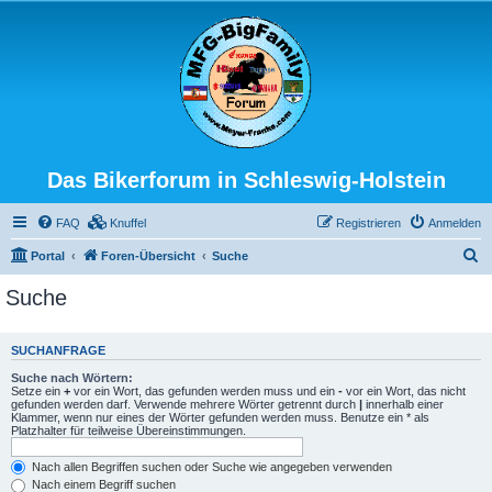
Das Bikerforum in Schleswig-Holstein
FAQ
Knuffel
Registrieren
Anmelden
S
Portal
Foren-Übersicht
Suche
u
Suche
c
h
SUCHANFRAGE
e
Suche nach Wörtern:
Setze ein
+
vor ein Wort, das gefunden werden muss und ein
-
vor ein Wort, das nicht
gefunden werden darf. Verwende mehrere Wörter getrennt durch
|
innerhalb einer
Klammer, wenn nur eines der Wörter gefunden werden muss. Benutze ein * als
Platzhalter für teilweise Übereinstimmungen.
Nach allen Begriffen suchen oder Suche wie angegeben verwenden
Nach einem Begriff suchen