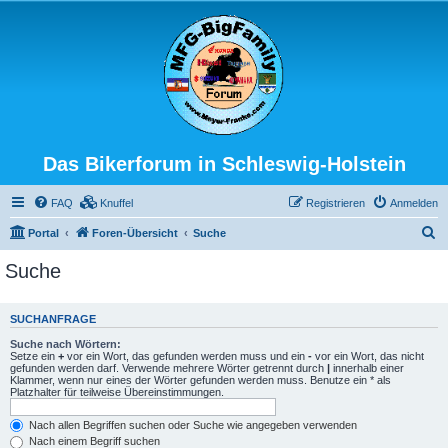
Das Bikerforum in Schleswig-Holstein
FAQ
Knuffel
Registrieren
Anmelden
S
Portal
Foren-Übersicht
Suche
u
Suche
c
h
SUCHANFRAGE
e
Suche nach Wörtern:
Setze ein
+
vor ein Wort, das gefunden werden muss und ein
-
vor ein Wort, das nicht
gefunden werden darf. Verwende mehrere Wörter getrennt durch
|
innerhalb einer
Klammer, wenn nur eines der Wörter gefunden werden muss. Benutze ein * als
Platzhalter für teilweise Übereinstimmungen.
Nach allen Begriffen suchen oder Suche wie angegeben verwenden
Nach einem Begriff suchen