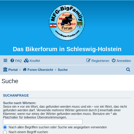
Das Bikerforum in Schleswig-Holstein
FAQ
Knuffel
Registrieren
Anmelden
S
Portal
Foren-Übersicht
Suche
u
Suche
c
h
SUCHANFRAGE
e
Suche nach Wörtern:
Setze ein
+
vor ein Wort, das gefunden werden muss und ein
-
vor ein Wort, das nicht
gefunden werden darf. Verwende mehrere Wörter getrennt durch
|
innerhalb einer
Klammer, wenn nur eines der Wörter gefunden werden muss. Benutze ein * als
Platzhalter für teilweise Übereinstimmungen.
Nach allen Begriffen suchen oder Suche wie angegeben verwenden
Nach einem Begriff suchen