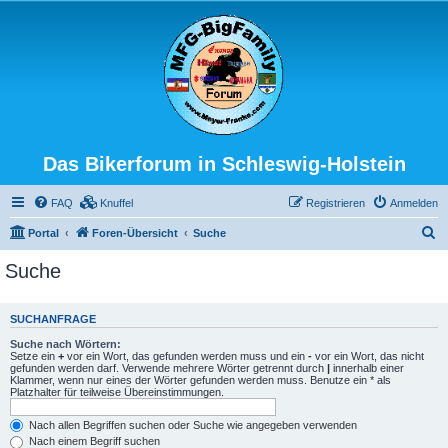
Das Bikerforum in Schleswig-Holstein
FAQ
Knuffel
Registrieren
Anmelden
S
Portal
Foren-Übersicht
Suche
u
Suche
c
h
SUCHANFRAGE
e
Suche nach Wörtern:
Setze ein
+
vor ein Wort, das gefunden werden muss und ein
-
vor ein Wort, das nicht
gefunden werden darf. Verwende mehrere Wörter getrennt durch
|
innerhalb einer
Klammer, wenn nur eines der Wörter gefunden werden muss. Benutze ein * als
Platzhalter für teilweise Übereinstimmungen.
Nach allen Begriffen suchen oder Suche wie angegeben verwenden
Nach einem Begriff suchen