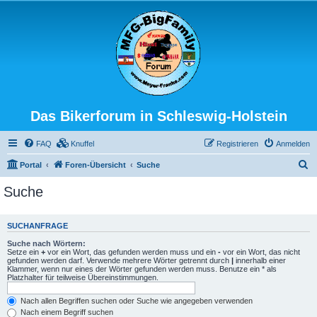
Das Bikerforum in Schleswig-Holstein
FAQ
Knuffel
Registrieren
Anmelden
S
Portal
Foren-Übersicht
Suche
u
Suche
c
h
SUCHANFRAGE
e
Suche nach Wörtern:
Setze ein
+
vor ein Wort, das gefunden werden muss und ein
-
vor ein Wort, das nicht
gefunden werden darf. Verwende mehrere Wörter getrennt durch
|
innerhalb einer
Klammer, wenn nur eines der Wörter gefunden werden muss. Benutze ein * als
Platzhalter für teilweise Übereinstimmungen.
Nach allen Begriffen suchen oder Suche wie angegeben verwenden
Nach einem Begriff suchen