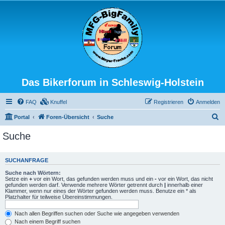
Das Bikerforum in Schleswig-Holstein
FAQ
Knuffel
Registrieren
Anmelden
S
Portal
Foren-Übersicht
Suche
u
Suche
c
h
SUCHANFRAGE
e
Suche nach Wörtern:
Setze ein
+
vor ein Wort, das gefunden werden muss und ein
-
vor ein Wort, das nicht
gefunden werden darf. Verwende mehrere Wörter getrennt durch
|
innerhalb einer
Klammer, wenn nur eines der Wörter gefunden werden muss. Benutze ein * als
Platzhalter für teilweise Übereinstimmungen.
Nach allen Begriffen suchen oder Suche wie angegeben verwenden
Nach einem Begriff suchen