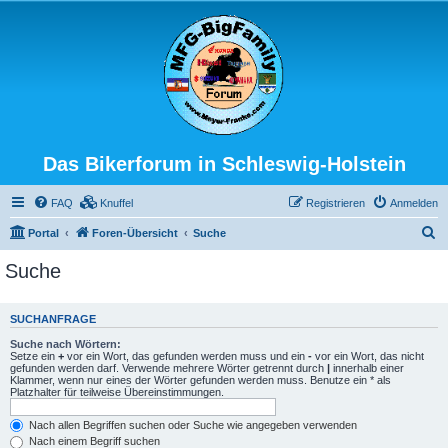
Das Bikerforum in Schleswig-Holstein
FAQ
Knuffel
Registrieren
Anmelden
S
Portal
Foren-Übersicht
Suche
u
Suche
c
h
SUCHANFRAGE
e
Suche nach Wörtern:
Setze ein
+
vor ein Wort, das gefunden werden muss und ein
-
vor ein Wort, das nicht
gefunden werden darf. Verwende mehrere Wörter getrennt durch
|
innerhalb einer
Klammer, wenn nur eines der Wörter gefunden werden muss. Benutze ein * als
Platzhalter für teilweise Übereinstimmungen.
Nach allen Begriffen suchen oder Suche wie angegeben verwenden
Nach einem Begriff suchen