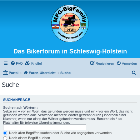
Das Bikerforum in Schleswig-Holstein
FAQ
Knuffel
Registrieren
Anmelden
S
Portal
Foren-Übersicht
Suche
u
Suche
c
h
SUCHANFRAGE
e
Suche nach Wörtern:
Setze ein
+
vor ein Wort, das gefunden werden muss und ein
-
vor ein Wort, das nicht
gefunden werden darf. Verwende mehrere Wörter getrennt durch
|
innerhalb einer
Klammer, wenn nur eines der Wörter gefunden werden muss. Benutze ein * als
Platzhalter für teilweise Übereinstimmungen.
Nach allen Begriffen suchen oder Suche wie angegeben verwenden
Nach einem Begriff suchen