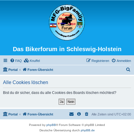
Das Bikerforum in Schleswig-Holstein
FAQ
Knuffel
Registrieren
Anmelden
S
Portal
Foren-Übersicht
u
Alle Cookies löschen
c
h
Bist du dir sicher, dass du alle Cookies des Boards löschen möchtest?
e
Portal
Foren-Übersicht
Alle Zeiten sind
UTC+02:00
Powered by
phpBB
® Forum Software © phpBB Limited
Deutsche Übersetzung durch
phpBB.de