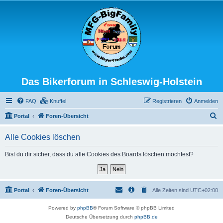
Das Bikerforum in Schleswig-Holstein
FAQ
Knuffel
Registrieren
Anmelden
S
Portal
Foren-Übersicht
u
Alle Cookies löschen
c
h
Bist du dir sicher, dass du alle Cookies des Boards löschen möchtest?
e
Portal
Foren-Übersicht
Alle Zeiten sind
UTC+02:00
Powered by
phpBB
® Forum Software © phpBB Limited
Deutsche Übersetzung durch
phpBB.de