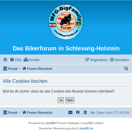
Das Bikerforum in Schleswig-Holstein
FAQ
Knuffel
Registrieren
Anmelden
S
Portal
Foren-Übersicht
u
Alle Cookies löschen
c
h
Bist du dir sicher, dass du alle Cookies des Boards löschen möchtest?
e
Portal
Foren-Übersicht
Alle Zeiten sind
UTC+02:00
Powered by
phpBB
® Forum Software © phpBB Limited
Deutsche Übersetzung durch
phpBB.de