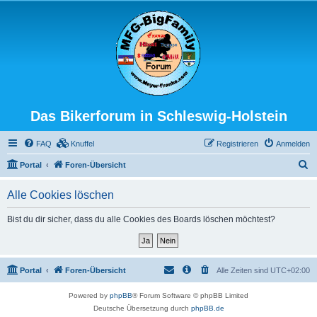
Das Bikerforum in Schleswig-Holstein
FAQ
Knuffel
Registrieren
Anmelden
S
Portal
Foren-Übersicht
u
Alle Cookies löschen
c
h
Bist du dir sicher, dass du alle Cookies des Boards löschen möchtest?
e
Portal
Foren-Übersicht
Alle Zeiten sind
UTC+02:00
Powered by
phpBB
® Forum Software © phpBB Limited
Deutsche Übersetzung durch
phpBB.de