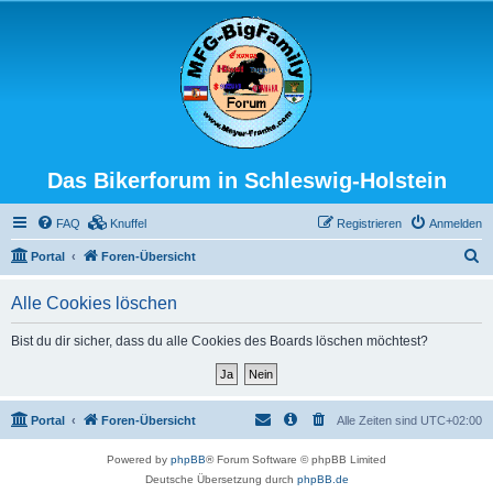
Das Bikerforum in Schleswig-Holstein
FAQ
Knuffel
Registrieren
Anmelden
S
Portal
Foren-Übersicht
u
Alle Cookies löschen
c
h
Bist du dir sicher, dass du alle Cookies des Boards löschen möchtest?
e
Portal
Foren-Übersicht
Alle Zeiten sind
UTC+02:00
Powered by
phpBB
® Forum Software © phpBB Limited
Deutsche Übersetzung durch
phpBB.de