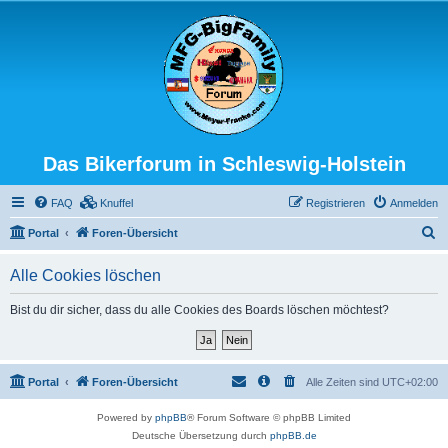
Das Bikerforum in Schleswig-Holstein
FAQ
Knuffel
Registrieren
Anmelden
S
Portal
Foren-Übersicht
u
Alle Cookies löschen
c
h
Bist du dir sicher, dass du alle Cookies des Boards löschen möchtest?
e
Portal
Foren-Übersicht
Alle Zeiten sind
UTC+02:00
Powered by
phpBB
® Forum Software © phpBB Limited
Deutsche Übersetzung durch
phpBB.de