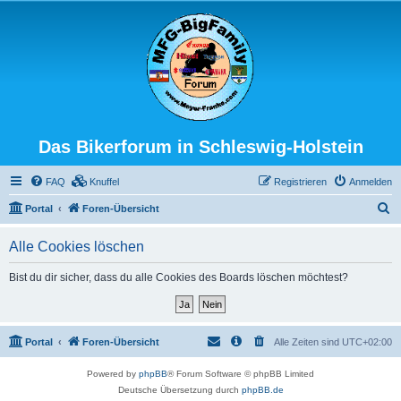
Das Bikerforum in Schleswig-Holstein
FAQ
Knuffel
Registrieren
Anmelden
S
Portal
Foren-Übersicht
u
Alle Cookies löschen
c
h
Bist du dir sicher, dass du alle Cookies des Boards löschen möchtest?
e
Portal
Foren-Übersicht
Alle Zeiten sind
UTC+02:00
Powered by
phpBB
® Forum Software © phpBB Limited
Deutsche Übersetzung durch
phpBB.de