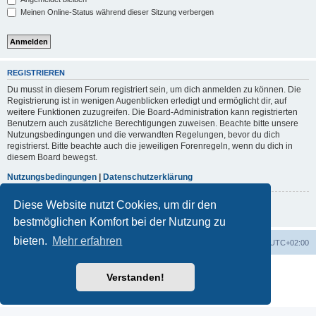
Meinen Online-Status während dieser Sitzung verbergen
REGISTRIEREN
Du musst in diesem Forum registriert sein, um dich anmelden zu können. Die
Registrierung ist in wenigen Augenblicken erledigt und ermöglicht dir, auf
weitere Funktionen zuzugreifen. Die Board-Administration kann registrierten
Benutzern auch zusätzliche Berechtigungen zuweisen. Beachte bitte unsere
Nutzungsbedingungen und die verwandten Regelungen, bevor du dich
registrierst. Bitte beachte auch die jeweiligen Forenregeln, wenn du dich in
diesem Board bewegst.
Nutzungsbedingungen
|
Datenschutzerklärung
Diese Website nutzt Cookies, um dir den
Registrieren
bestmöglichen Komfort bei der Nutzung zu
bieten.
Mehr erfahren
Portal
Foren-Übersicht
Alle Zeiten sind
UTC+02:00
Powered by
phpBB
® Forum Software © phpBB Limited
Verstanden!
Deutsche Übersetzung durch
phpBB.de
Datenschutz
|
Nutzungsbedingungen