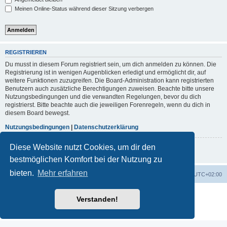
Meinen Online-Status während dieser Sitzung verbergen
REGISTRIEREN
Du musst in diesem Forum registriert sein, um dich anmelden zu können. Die
Registrierung ist in wenigen Augenblicken erledigt und ermöglicht dir, auf
weitere Funktionen zuzugreifen. Die Board-Administration kann registrierten
Benutzern auch zusätzliche Berechtigungen zuweisen. Beachte bitte unsere
Nutzungsbedingungen und die verwandten Regelungen, bevor du dich
registrierst. Bitte beachte auch die jeweiligen Forenregeln, wenn du dich in
diesem Board bewegst.
Nutzungsbedingungen
|
Datenschutzerklärung
Diese Website nutzt Cookies, um dir den
Registrieren
bestmöglichen Komfort bei der Nutzung zu
bieten.
Mehr erfahren
Portal
Foren-Übersicht
Alle Zeiten sind
UTC+02:00
Powered by
phpBB
® Forum Software © phpBB Limited
Verstanden!
Deutsche Übersetzung durch
phpBB.de
Datenschutz
|
Nutzungsbedingungen