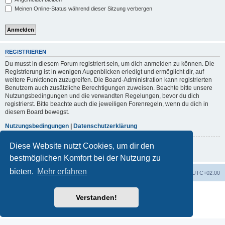
Meinen Online-Status während dieser Sitzung verbergen
REGISTRIEREN
Du musst in diesem Forum registriert sein, um dich anmelden zu können. Die
Registrierung ist in wenigen Augenblicken erledigt und ermöglicht dir, auf
weitere Funktionen zuzugreifen. Die Board-Administration kann registrierten
Benutzern auch zusätzliche Berechtigungen zuweisen. Beachte bitte unsere
Nutzungsbedingungen und die verwandten Regelungen, bevor du dich
registrierst. Bitte beachte auch die jeweiligen Forenregeln, wenn du dich in
diesem Board bewegst.
Nutzungsbedingungen
|
Datenschutzerklärung
Diese Website nutzt Cookies, um dir den
Registrieren
bestmöglichen Komfort bei der Nutzung zu
bieten.
Mehr erfahren
Portal
Foren-Übersicht
Alle Zeiten sind
UTC+02:00
Powered by
phpBB
® Forum Software © phpBB Limited
Verstanden!
Deutsche Übersetzung durch
phpBB.de
Datenschutz
|
Nutzungsbedingungen