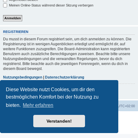
Meinen Online-Status während dieser Sitzung verbergen
REGISTRIEREN
Du musst in diesem Forum registriert sein, um dich anmelden zu können. Die
Registrierung ist in wenigen Augenblicken erledigt und ermöglicht dir, auf
weitere Funktionen zuzugreifen. Die Board-Administration kann registrierten
Benutzern auch zusätzliche Berechtigungen zuweisen. Beachte bitte unsere
Nutzungsbedingungen und die verwandten Regelungen, bevor du dich
registrierst. Bitte beachte auch die jeweiligen Forenregeln, wenn du dich in
diesem Board bewegst.
Nutzungsbedingungen
|
Datenschutzerklärung
Diese Website nutzt Cookies, um dir den
Registrieren
bestmöglichen Komfort bei der Nutzung zu
bieten.
Mehr erfahren
Portal
Foren-Übersicht
Alle Zeiten sind
UTC+02:00
Powered by
phpBB
® Forum Software © phpBB Limited
Verstanden!
Deutsche Übersetzung durch
phpBB.de
Datenschutz
|
Nutzungsbedingungen