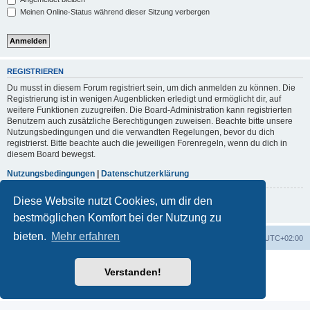
Meinen Online-Status während dieser Sitzung verbergen
REGISTRIEREN
Du musst in diesem Forum registriert sein, um dich anmelden zu können. Die
Registrierung ist in wenigen Augenblicken erledigt und ermöglicht dir, auf
weitere Funktionen zuzugreifen. Die Board-Administration kann registrierten
Benutzern auch zusätzliche Berechtigungen zuweisen. Beachte bitte unsere
Nutzungsbedingungen und die verwandten Regelungen, bevor du dich
registrierst. Bitte beachte auch die jeweiligen Forenregeln, wenn du dich in
diesem Board bewegst.
Nutzungsbedingungen
|
Datenschutzerklärung
Diese Website nutzt Cookies, um dir den
Registrieren
bestmöglichen Komfort bei der Nutzung zu
bieten.
Mehr erfahren
Portal
Foren-Übersicht
Alle Zeiten sind
UTC+02:00
Powered by
phpBB
® Forum Software © phpBB Limited
Verstanden!
Deutsche Übersetzung durch
phpBB.de
Datenschutz
|
Nutzungsbedingungen