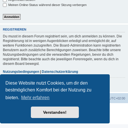
Meinen Online-Status während dieser Sitzung verbergen
REGISTRIEREN
Du musst in diesem Forum registriert sein, um dich anmelden zu können. Die
Registrierung ist in wenigen Augenblicken erledigt und ermöglicht dir, auf
weitere Funktionen zuzugreifen. Die Board-Administration kann registrierten
Benutzern auch zusätzliche Berechtigungen zuweisen. Beachte bitte unsere
Nutzungsbedingungen und die verwandten Regelungen, bevor du dich
registrierst. Bitte beachte auch die jeweiligen Forenregeln, wenn du dich in
diesem Board bewegst.
Nutzungsbedingungen
|
Datenschutzerklärung
Diese Website nutzt Cookies, um dir den
Registrieren
bestmöglichen Komfort bei der Nutzung zu
bieten.
Mehr erfahren
Portal
Foren-Übersicht
Alle Zeiten sind
UTC+02:00
Powered by
phpBB
® Forum Software © phpBB Limited
Verstanden!
Deutsche Übersetzung durch
phpBB.de
Datenschutz
|
Nutzungsbedingungen