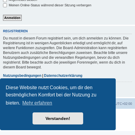
Meinen Online-Status während dieser Sitzung verbergen
REGISTRIEREN
Du musst in diesem Forum registriert sein, um dich anmelden zu können. Die
Registrierung ist in wenigen Augenblicken erledigt und ermöglicht dir, auf
weitere Funktionen zuzugreifen. Die Board-Administration kann registrierten
Benutzern auch zusätzliche Berechtigungen zuweisen. Beachte bitte unsere
Nutzungsbedingungen und die verwandten Regelungen, bevor du dich
registrierst. Bitte beachte auch die jeweiligen Forenregeln, wenn du dich in
diesem Board bewegst.
Nutzungsbedingungen
|
Datenschutzerklärung
Diese Website nutzt Cookies, um dir den
Registrieren
bestmöglichen Komfort bei der Nutzung zu
bieten.
Mehr erfahren
Portal
Foren-Übersicht
Alle Zeiten sind
UTC+02:00
Powered by
phpBB
® Forum Software © phpBB Limited
Verstanden!
Deutsche Übersetzung durch
phpBB.de
Datenschutz
|
Nutzungsbedingungen