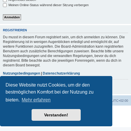
Meinen Online-Status während dieser Sitzung verbergen
REGISTRIEREN
Du musst in diesem Forum registriert sein, um dich anmelden zu können. Die
Registrierung ist in wenigen Augenblicken erledigt und ermöglicht dir, auf
weitere Funktionen zuzugreifen. Die Board-Administration kann registrierten
Benutzern auch zusätzliche Berechtigungen zuweisen. Beachte bitte unsere
Nutzungsbedingungen und die verwandten Regelungen, bevor du dich
registrierst. Bitte beachte auch die jeweiligen Forenregeln, wenn du dich in
diesem Board bewegst.
Nutzungsbedingungen
|
Datenschutzerklärung
Diese Website nutzt Cookies, um dir den
Registrieren
bestmöglichen Komfort bei der Nutzung zu
bieten.
Mehr erfahren
Portal
Foren-Übersicht
Alle Zeiten sind
UTC+02:00
Powered by
phpBB
® Forum Software © phpBB Limited
Verstanden!
Deutsche Übersetzung durch
phpBB.de
Datenschutz
|
Nutzungsbedingungen