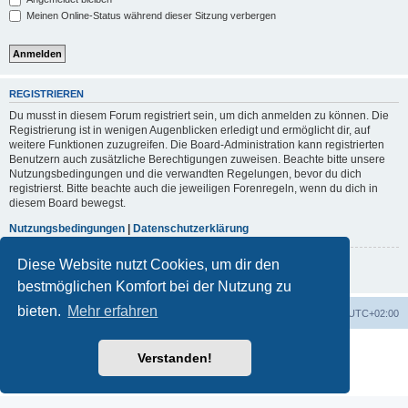
Meinen Online-Status während dieser Sitzung verbergen
REGISTRIEREN
Du musst in diesem Forum registriert sein, um dich anmelden zu können. Die
Registrierung ist in wenigen Augenblicken erledigt und ermöglicht dir, auf
weitere Funktionen zuzugreifen. Die Board-Administration kann registrierten
Benutzern auch zusätzliche Berechtigungen zuweisen. Beachte bitte unsere
Nutzungsbedingungen und die verwandten Regelungen, bevor du dich
registrierst. Bitte beachte auch die jeweiligen Forenregeln, wenn du dich in
diesem Board bewegst.
Nutzungsbedingungen
|
Datenschutzerklärung
Diese Website nutzt Cookies, um dir den
Registrieren
bestmöglichen Komfort bei der Nutzung zu
bieten.
Mehr erfahren
Portal
Foren-Übersicht
Alle Zeiten sind
UTC+02:00
Powered by
phpBB
® Forum Software © phpBB Limited
Verstanden!
Deutsche Übersetzung durch
phpBB.de
Datenschutz
|
Nutzungsbedingungen