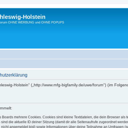
hleswig-Holstein
Ein Forum OHNE WERBUNG und OHNE POPUPS
hutzerklärung
chleswig-Holstein“ („http://www.mfg-bigfamily.de/uwe/forum“) (im Folgen
ammelt:
s Boards mehrere Cookies. Cookies sind kleine Textdateien, die dein Browser als
 sind die aktuelle ID deiner Sitzung (damit dir alle Seitenaufrufe zugeordnet werd
u nicht angemeldet bist) sowie Informationen über deine Teilnahme an Umfragen (s