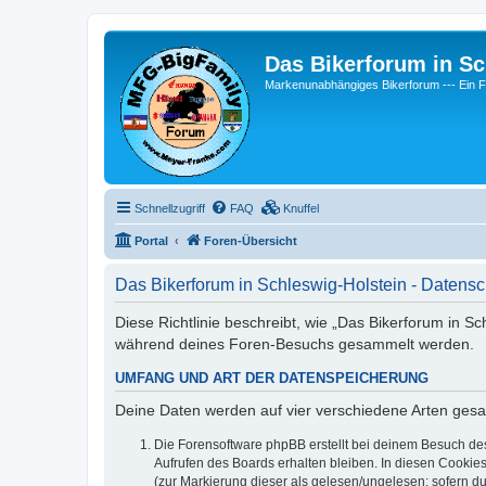
Das Bikerforum in Sc
Markenunabhängiges Bikerforum --- 
Schnellzugriff
FAQ
Knuffel
Portal
Foren-Übersicht
Das Bikerforum in Schleswig-Holstein - Datensc
Diese Richtlinie beschreibt, wie „Das Bikerforum in S
während deines Foren-Besuchs gesammelt werden.
UMFANG UND ART DER DATENSPEICHERUNG
Deine Daten werden auf vier verschiedene Arten ges
Die Forensoftware phpBB erstellt bei deinem Besuch de
Aufrufen des Boards erhalten bleiben. In diesen Cookies
(zur Markierung dieser als gelesen/ungelesen; sofern d