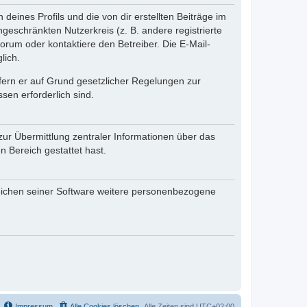
eines Profils und die von dir erstellten Beiträge im
ngeschränkten Nutzerkreis (z. B. andere registrierte
rum oder kontaktiere den Betreiber. Die E-Mail-
lich.
ofern er auf Grund gesetzlicher Regelungen zur
sen erforderlich sind.
zur Übermittlung zentraler Informationen über das
n Bereich gestattet hast.
reichen seiner Software weitere personenbezogene
Impressum
Alle Cookies löschen
Alle Zeiten sind
UTC+02:00