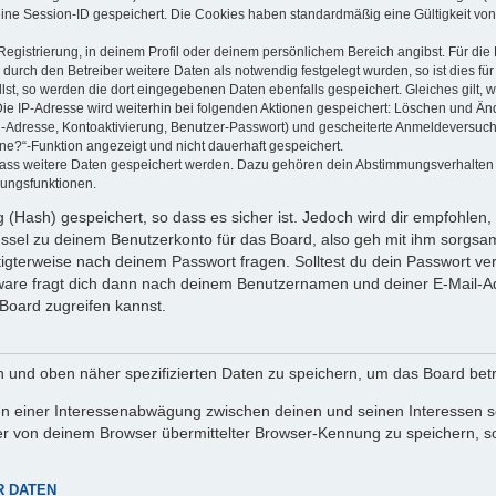
eine Session-ID gespeichert. Die Cookies haben standardmäßig eine Gültigkeit von 
Registrierung, in deinem Profil oder deinem persönlichem Bereich angibst. Für di
rch den Betreiber weitere Daten als notwendig festgelegt wurden, so ist dies für 
llst, so werden die dort eingegebenen Daten ebenfalls gespeichert. Gleiches gilt, 
Die IP-Adresse wird weiterhin bei folgenden Aktionen gespeichert: Löschen und Än
l-Adresse, Kontoaktivierung, Benutzer-Passwort) und gescheiterte Anmeldeversuch
ine?“-Funktion angezeigt und nicht dauerhaft gespeichert.
 dass weitere Daten gespeichert werden. Dazu gehören dein Abstimmungsverhalten
gungsfunktionen.
(Hash) gespeichert, so dass es sicher ist. Jedoch wird dir empfohlen, 
ssel zu deinem Benutzerkonto für das Board, also geh mit ihm sorgsam
htigterweise nach deinem Passwort fragen. Solltest du dein Passwort v
are fragt dich dann nach deinem Benutzernamen und deiner E-Mail-Ad
Board zugreifen kannst.
en und oben näher spezifizierten Daten zu speichern, um das Board bet
en einer Interessenabwägung zwischen deinen und seinen Interessen sow
r von deinem Browser übermittelter Browser-Kennung zu speichern, so
R DATEN