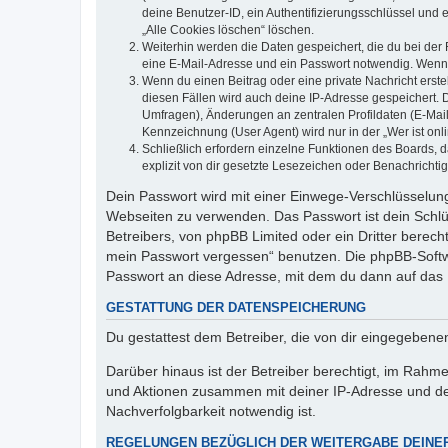
deine Benutzer-ID, ein Authentifizierungsschlüssel und 
„Alle Cookies löschen“ löschen.
Weiterhin werden die Daten gespeichert, die du bei der 
eine E-Mail-Adresse und ein Passwort notwendig. Wenn du
Wenn du einen Beitrag oder eine private Nachricht erste
diesen Fällen wird auch deine IP-Adresse gespeichert. 
Umfragen), Änderungen an zentralen Profildaten (E-Mai
Kennzeichnung (User Agent) wird nur in der „Wer ist onl
Schließlich erfordern einzelne Funktionen des Boards,
explizit von dir gesetzte Lesezeichen oder Benachrichti
Dein Passwort wird mit einer Einwege-Verschlüsselung 
Webseiten zu verwenden. Das Passwort ist dein Schlü
Betreibers, von phpBB Limited oder ein Dritter berec
mein Passwort vergessen“ benutzen. Die phpBB-Softw
Passwort an diese Adresse, mit dem du dann auf das 
GESTATTUNG DER DATENSPEICHERUNG
Du gestattest dem Betreiber, die von dir eingegeben
Darüber hinaus ist der Betreiber berechtigt, im Rahm
und Aktionen zusammen mit deiner IP-Adresse und de
Nachverfolgbarkeit notwendig ist.
REGELUNGEN BEZÜGLICH DER WEITERGABE DEINE