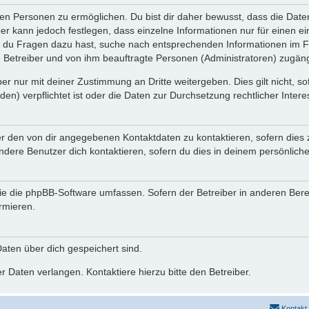
n Personen zu ermöglichen. Du bist dir daher bewusst, dass die Daten d
ber kann jedoch festlegen, dass einzelne Informationen nur für einen ei
n du Fragen dazu hast, suche nach entsprechenden Informationen im Fo
n Betreiber und von ihm beauftragte Personen (Administratoren) zugäng
r nur mit deiner Zustimmung an Dritte weitergeben. Dies gilt nicht, s
n) verpflichtet ist oder die Daten zur Durchsetzung rechtlicher Interes
er den von dir angegebenen Kontaktdaten zu kontaktieren, sofern dies 
andere Benutzer dich kontaktieren, sofern du dies in deinem persönliche
, die die phpBB-Software umfassen. Sofern der Betreiber in anderen Be
ormieren.
 Daten über dich gespeichert sind.
 Daten verlangen. Kontaktiere hierzu bitte den Betreiber.
Kontakt