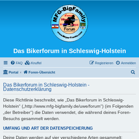
Das Bikerforum in Schleswig-Holstein
FAQ
Knuffel
Registrieren
Anmelden
S
Portal
Foren-Übersicht
u
Das Bikerforum in Schleswig-Holstein -
c
Datenschutzerklärung
h
Diese Richtlinie beschreibt, wie „Das Bikerforum in Schleswig-
e
Holstein“ („http://www.mfg-bigfamily.de/uwe/forum“) (im Folgenden
„der Betreiber“) die Daten verwendet, die während deines Foren-
Besuchs gesammelt werden.
UMFANG UND ART DER DATENSPEICHERUNG
Deine Daten werden auf vier verschiedene Arten gesammelt: