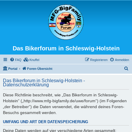
Das Bikerforum in Schleswig-Holstein
FAQ
Knuffel
Registrieren
Anmelden
S
Portal
Foren-Übersicht
u
Das Bikerforum in Schleswig-Holstein -
c
Datenschutzerklärung
h
Diese Richtlinie beschreibt, wie „Das Bikerforum in Schleswig-
e
Holstein“ („http://www.mfg-bigfamily.de/uwe/forum“) (im Folgenden
„der Betreiber“) die Daten verwendet, die während deines Foren-
Besuchs gesammelt werden.
UMFANG UND ART DER DATENSPEICHERUNG
Deine Daten werden auf vier verschiedene Arten gesammelt: