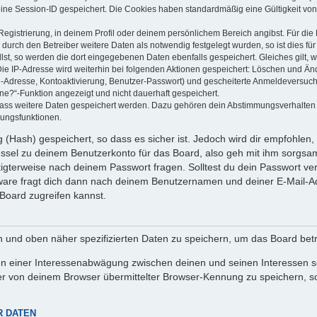
eine Session-ID gespeichert. Die Cookies haben standardmäßig eine Gültigkeit von 
Registrierung, in deinem Profil oder deinem persönlichem Bereich angibst. Für di
rch den Betreiber weitere Daten als notwendig festgelegt wurden, so ist dies für 
llst, so werden die dort eingegebenen Daten ebenfalls gespeichert. Gleiches gilt, 
Die IP-Adresse wird weiterhin bei folgenden Aktionen gespeichert: Löschen und Än
l-Adresse, Kontoaktivierung, Benutzer-Passwort) und gescheiterte Anmeldeversuch
ine?“-Funktion angezeigt und nicht dauerhaft gespeichert.
 dass weitere Daten gespeichert werden. Dazu gehören dein Abstimmungsverhalten
gungsfunktionen.
(Hash) gespeichert, so dass es sicher ist. Jedoch wird dir empfohlen, 
ssel zu deinem Benutzerkonto für das Board, also geh mit ihm sorgsam
htigterweise nach deinem Passwort fragen. Solltest du dein Passwort v
are fragt dich dann nach deinem Benutzernamen und deiner E-Mail-Ad
Board zugreifen kannst.
en und oben näher spezifizierten Daten zu speichern, um das Board bet
en einer Interessenabwägung zwischen deinen und seinen Interessen sow
r von deinem Browser übermittelter Browser-Kennung zu speichern, so
R DATEN