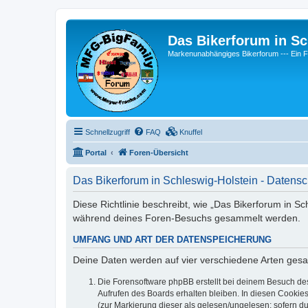
Das Bikerforum in Sc
Markenunabhängiges Bikerforum --- 
Schnellzugriff
FAQ
Knuffel
Portal
Foren-Übersicht
Das Bikerforum in Schleswig-Holstein - Datensc
Diese Richtlinie beschreibt, wie „Das Bikerforum in S
während deines Foren-Besuchs gesammelt werden.
UMFANG UND ART DER DATENSPEICHERUNG
Deine Daten werden auf vier verschiedene Arten ges
Die Forensoftware phpBB erstellt bei deinem Besuch de
Aufrufen des Boards erhalten bleiben. In diesen Cookies
(zur Markierung dieser als gelesen/ungelesen; sofern d