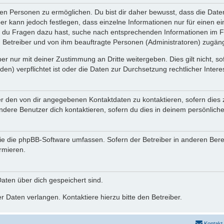
n Personen zu ermöglichen. Du bist dir daher bewusst, dass die Daten d
ber kann jedoch festlegen, dass einzelne Informationen nur für einen ei
n du Fragen dazu hast, suche nach entsprechenden Informationen im Fo
n Betreiber und von ihm beauftragte Personen (Administratoren) zugäng
r nur mit deiner Zustimmung an Dritte weitergeben. Dies gilt nicht, s
n) verpflichtet ist oder die Daten zur Durchsetzung rechtlicher Interes
er den von dir angegebenen Kontaktdaten zu kontaktieren, sofern dies 
andere Benutzer dich kontaktieren, sofern du dies in deinem persönliche
, die die phpBB-Software umfassen. Sofern der Betreiber in anderen Be
ormieren.
 Daten über dich gespeichert sind.
 Daten verlangen. Kontaktiere hierzu bitte den Betreiber.
Kontakt