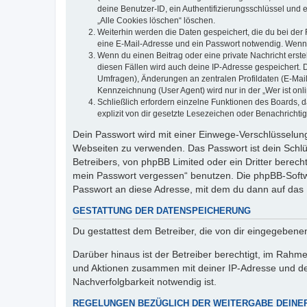
deine Benutzer-ID, ein Authentifizierungsschlüssel und 
„Alle Cookies löschen“ löschen.
Weiterhin werden die Daten gespeichert, die du bei der 
eine E-Mail-Adresse und ein Passwort notwendig. Wenn du
Wenn du einen Beitrag oder eine private Nachricht erste
diesen Fällen wird auch deine IP-Adresse gespeichert. 
Umfragen), Änderungen an zentralen Profildaten (E-Mai
Kennzeichnung (User Agent) wird nur in der „Wer ist onl
Schließlich erfordern einzelne Funktionen des Boards,
explizit von dir gesetzte Lesezeichen oder Benachrichti
Dein Passwort wird mit einer Einwege-Verschlüsselung 
Webseiten zu verwenden. Das Passwort ist dein Schlü
Betreibers, von phpBB Limited oder ein Dritter berec
mein Passwort vergessen“ benutzen. Die phpBB-Softw
Passwort an diese Adresse, mit dem du dann auf das 
GESTATTUNG DER DATENSPEICHERUNG
Du gestattest dem Betreiber, die von dir eingegeben
Darüber hinaus ist der Betreiber berechtigt, im Rahm
und Aktionen zusammen mit deiner IP-Adresse und de
Nachverfolgbarkeit notwendig ist.
REGELUNGEN BEZÜGLICH DER WEITERGABE DEINE