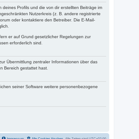
eines Profils und die von dir erstellten Beiträge im
ngeschränkten Nutzerkreis (z. B. andere registrierte
rum oder kontaktiere den Betreiber. Die E-Mail-
lich.
ofern er auf Grund gesetzlicher Regelungen zur
sen erforderlich sind.
zur Übermittlung zentraler Informationen über das
n Bereich gestattet hast.
reichen seiner Software weitere personenbezogene
Impressum
Alle Cookies löschen
Alle Zeiten sind
UTC+02:00