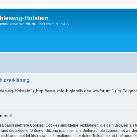
hleswig-Holstein
Ein Forum OHNE WERBUNG und OHNE POPUPS
hutzerklärung
chleswig-Holstein“ („http://www.mfg-bigfamily.de/uwe/forum“) (im Folgen
ammelt:
s Boards mehrere Cookies. Cookies sind kleine Textdateien, die dein Browser als
 sind die aktuelle ID deiner Sitzung (damit dir alle Seitenaufrufe zugeordnet werd
u nicht angemeldet bist) sowie Informationen über deine Teilnahme an Umfragen (s