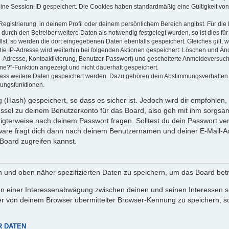
eine Session-ID gespeichert. Die Cookies haben standardmäßig eine Gültigkeit von 
Registrierung, in deinem Profil oder deinem persönlichem Bereich angibst. Für di
rch den Betreiber weitere Daten als notwendig festgelegt wurden, so ist dies für 
llst, so werden die dort eingegebenen Daten ebenfalls gespeichert. Gleiches gilt, 
Die IP-Adresse wird weiterhin bei folgenden Aktionen gespeichert: Löschen und Än
l-Adresse, Kontoaktivierung, Benutzer-Passwort) und gescheiterte Anmeldeversuch
ine?“-Funktion angezeigt und nicht dauerhaft gespeichert.
 dass weitere Daten gespeichert werden. Dazu gehören dein Abstimmungsverhalten
gungsfunktionen.
(Hash) gespeichert, so dass es sicher ist. Jedoch wird dir empfohlen, 
ssel zu deinem Benutzerkonto für das Board, also geh mit ihm sorgsam
htigterweise nach deinem Passwort fragen. Solltest du dein Passwort v
are fragt dich dann nach deinem Benutzernamen und deiner E-Mail-Ad
Board zugreifen kannst.
en und oben näher spezifizierten Daten zu speichern, um das Board bet
en einer Interessenabwägung zwischen deinen und seinen Interessen sow
r von deinem Browser übermittelter Browser-Kennung zu speichern, so
R DATEN