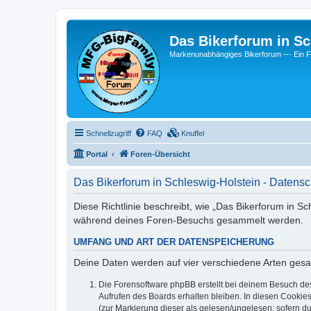
Das Bikerforum in Sc
Markenunabhängiges Bikerforum --- 
Schnellzugriff
FAQ
Knuffel
Portal
Foren-Übersicht
Das Bikerforum in Schleswig-Holstein - Datensc
Diese Richtlinie beschreibt, wie „Das Bikerforum in S
während deines Foren-Besuchs gesammelt werden.
UMFANG UND ART DER DATENSPEICHERUNG
Deine Daten werden auf vier verschiedene Arten ges
Die Forensoftware phpBB erstellt bei deinem Besuch de
Aufrufen des Boards erhalten bleiben. In diesen Cookies
(zur Markierung dieser als gelesen/ungelesen; sofern d