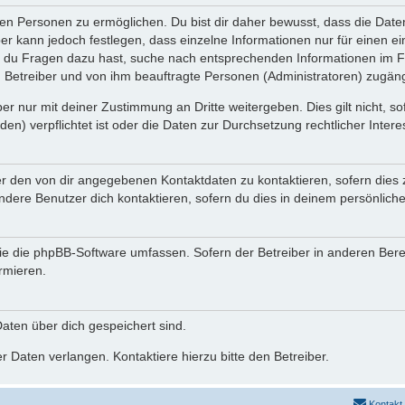
n Personen zu ermöglichen. Du bist dir daher bewusst, dass die Daten d
ber kann jedoch festlegen, dass einzelne Informationen nur für einen ei
n du Fragen dazu hast, suche nach entsprechenden Informationen im Fo
n Betreiber und von ihm beauftragte Personen (Administratoren) zugäng
r nur mit deiner Zustimmung an Dritte weitergeben. Dies gilt nicht, s
n) verpflichtet ist oder die Daten zur Durchsetzung rechtlicher Interes
er den von dir angegebenen Kontaktdaten zu kontaktieren, sofern dies 
andere Benutzer dich kontaktieren, sofern du dies in deinem persönliche
, die die phpBB-Software umfassen. Sofern der Betreiber in anderen Be
ormieren.
 Daten über dich gespeichert sind.
 Daten verlangen. Kontaktiere hierzu bitte den Betreiber.
Kontakt