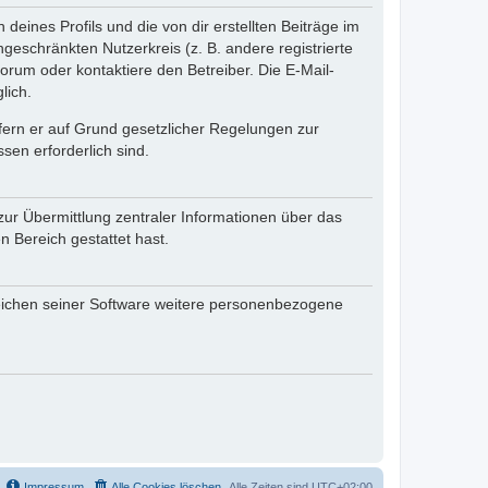
eines Profils und die von dir erstellten Beiträge im
ngeschränkten Nutzerkreis (z. B. andere registrierte
rum oder kontaktiere den Betreiber. Die E-Mail-
lich.
ofern er auf Grund gesetzlicher Regelungen zur
sen erforderlich sind.
zur Übermittlung zentraler Informationen über das
n Bereich gestattet hast.
reichen seiner Software weitere personenbezogene
Impressum
Alle Cookies löschen
Alle Zeiten sind
UTC+02:00