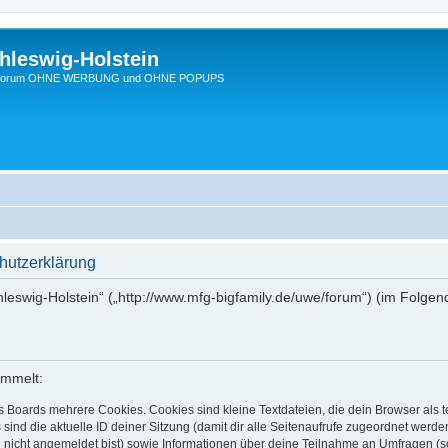
hleswig-Holstein
Ein Forum OHNE WERBUNG und OHNE POPUPS
hutzerklärung
chleswig-Holstein“ („http://www.mfg-bigfamily.de/uwe/forum“) (im Folgen
ammelt:
s Boards mehrere Cookies. Cookies sind kleine Textdateien, die dein Browser als
 sind die aktuelle ID deiner Sitzung (damit dir alle Seitenaufrufe zugeordnet werd
u nicht angemeldet bist) sowie Informationen über deine Teilnahme an Umfragen (s