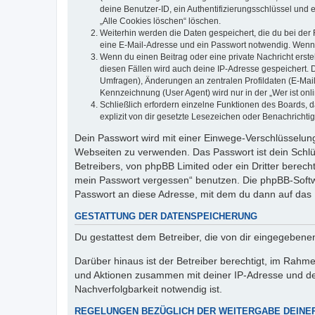
deine Benutzer-ID, ein Authentifizierungsschlüssel und 
„Alle Cookies löschen“ löschen.
Weiterhin werden die Daten gespeichert, die du bei der 
eine E-Mail-Adresse und ein Passwort notwendig. Wenn du
Wenn du einen Beitrag oder eine private Nachricht erste
diesen Fällen wird auch deine IP-Adresse gespeichert. 
Umfragen), Änderungen an zentralen Profildaten (E-Mai
Kennzeichnung (User Agent) wird nur in der „Wer ist onl
Schließlich erfordern einzelne Funktionen des Boards,
explizit von dir gesetzte Lesezeichen oder Benachrichti
Dein Passwort wird mit einer Einwege-Verschlüsselung 
Webseiten zu verwenden. Das Passwort ist dein Schlü
Betreibers, von phpBB Limited oder ein Dritter berec
mein Passwort vergessen“ benutzen. Die phpBB-Softw
Passwort an diese Adresse, mit dem du dann auf das 
GESTATTUNG DER DATENSPEICHERUNG
Du gestattest dem Betreiber, die von dir eingegeben
Darüber hinaus ist der Betreiber berechtigt, im Rahm
und Aktionen zusammen mit deiner IP-Adresse und de
Nachverfolgbarkeit notwendig ist.
REGELUNGEN BEZÜGLICH DER WEITERGABE DEINE