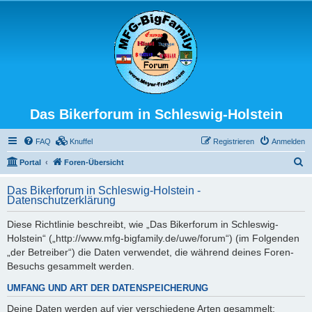
Das Bikerforum in Schleswig-Holstein
FAQ
Knuffel
Registrieren
Anmelden
S
Portal
Foren-Übersicht
u
Das Bikerforum in Schleswig-Holstein -
c
Datenschutzerklärung
h
Diese Richtlinie beschreibt, wie „Das Bikerforum in Schleswig-
e
Holstein“ („http://www.mfg-bigfamily.de/uwe/forum“) (im Folgenden
„der Betreiber“) die Daten verwendet, die während deines Foren-
Besuchs gesammelt werden.
UMFANG UND ART DER DATENSPEICHERUNG
Deine Daten werden auf vier verschiedene Arten gesammelt: